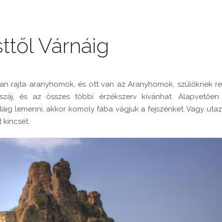
től Várnáig
van rajta aranyhomok, és ott van az Aranyhomok, szülőknek retr
száj, és az összes többi érzékszerv kívánhat. Alapvetően
dáig lemenni, akkor komoly fába vágjuk a fejszénket. Vagy uta
t kincsét.