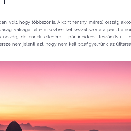
ban, volt, hogy többször is. A kontinensnyi méretű ország akk
ági válságát élte, miközben két kézzel szórta a pénzt a riói
os ország, de ennek ellenére – pár incidenst leszámítva – 
sze nem jelenti azt, hogy nem kell odafigyelnünk az útitársa