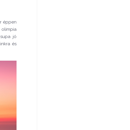
or éppen
 olimpia
csupa jó
inkra és