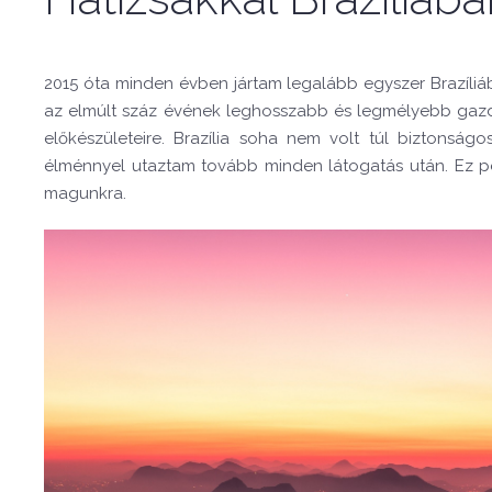
2015 óta minden évben jártam legalább egyszer Brazíliá
az elmúlt száz évének leghosszabb és legmélyebb gazdas
előkészületeire. Brazília soha nem volt túl biztonság
élménnyel utaztam tovább minden látogatás után. Ez per
magunkra.