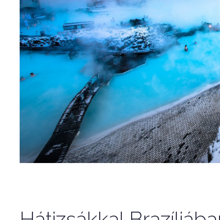
Hátizsákkal Brazíliáb