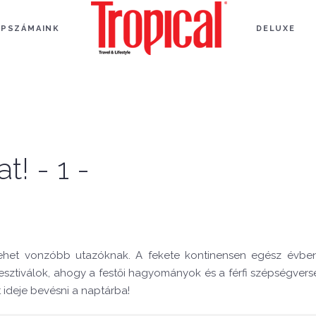
APSZÁMAINK
DELUXE
! - 1 -
 lehet vonzóbb utazóknak. A fekete kontinensen egész évben
fesztiválok, ahogy a festői hagyományok és a férfi szépségverse
 ideje bevésni a naptárba!