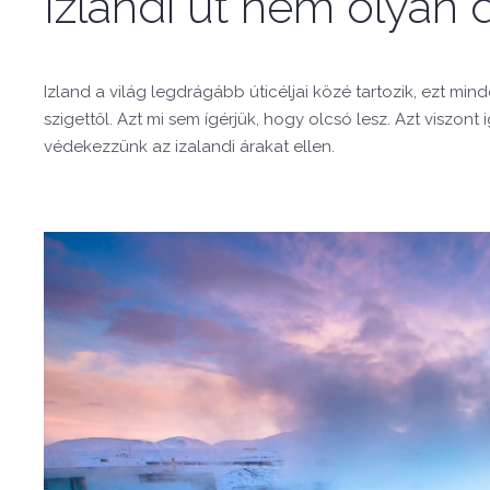
Izlandi út nem olyan 
Izland a világ legdrágább úticéljai közé tartozik, ezt mi
szigettől. Azt mi sem ígérjük, hogy olcsó lesz. Azt viszon
védekezzünk az izalandi árakat ellen.