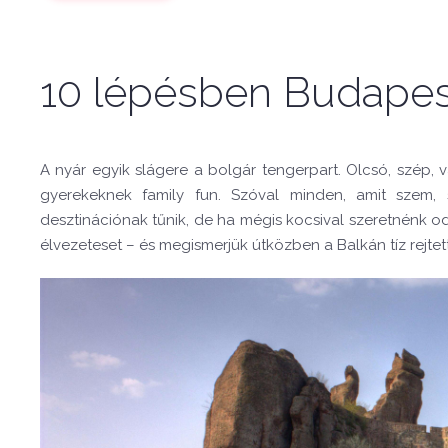
10 lépésben Budapest
A nyár egyik slágere a bolgár tengerpart. Olcsó, szép, 
gyerekeknek family fun. Szóval minden, amit szem, 
desztinációnak tűnik, de ha mégis kocsival szeretnénk o
élvezeteset – és megismerjük útközben a Balkán tíz rejtet