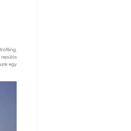
ófíling,
 repülős
zunk egy