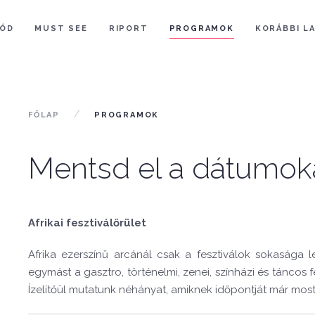
ÓD
MUST SEE
RIPORT
PROGRAMOK
KORÁBBI L
FŐLAP
PROGRAMOK
Mentsd el a dátumokat
Afrikai fesztiválőrület
Afrika ezerszínű arcánál csak a fesztiválok sokasága
egymást a gasztro, történelmi, zenei, színházi és táncos 
Ízelítőül mutatunk néhányat, amiknek időpontját már most