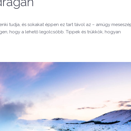
drágán
ndenki tudja, és sokakat éppen ez tart távol az – amúgy meseszé
t igen, hogy a lehető legolcsóbb. Tippek és trükkök, hogyan