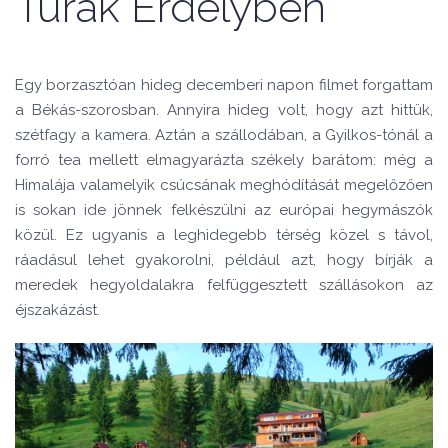
Túrák Erdélyben
Egy borzasztóan hideg decemberi napon filmet forgattam
a Békás-szorosban. Annyira hideg volt, hogy azt hittük,
szétfagy a kamera. Aztán a szállodában, a Gyilkos-tónál a
forró tea mellett elmagyarázta székely barátom: még a
Himalája valamelyik csúcsának meghódítását megelőzően
is sokan ide jönnek felkészülni az európai hegymászók
közül. Ez ugyanis a leghidegebb térség közel s távol,
ráadásul lehet gyakorolni, például azt, hogy bírják a
meredek hegyoldalakra felfüggesztett szállásokon az
éjszakázást.