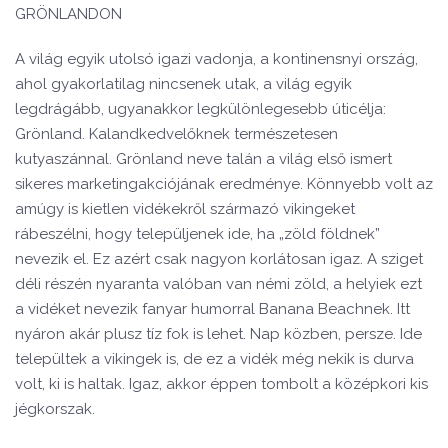
GRÖNLANDON
A világ egyik utolsó igazi vadonja, a kontinensnyi ország,
ahol gyakorlatilag nincsenek utak, a világ egyik
legdrágább, ugyanakkor legkülönlegesebb úticélja:
Grönland. Kalandkedvelőknek természetesen
kutyaszánnal. Grönland neve talán a világ első ismert
sikeres marketingakciójának eredménye. Könnyebb volt az
amúgy is kietlen vidékekről származó vikingeket
rábeszélni, hogy települjenek ide, ha „zöld földnek”
nevezik el. Ez azért csak nagyon korlátosan igaz. A sziget
déli részén nyaranta valóban van némi zöld, a helyiek ezt
a vidéket nevezik fanyar humorral Banana Beachnek. Itt
nyáron akár plusz tíz fok is lehet. Nap közben, persze. Ide
települtek a vikingek is, de ez a vidék még nekik is durva
volt, ki is haltak. Igaz, akkor éppen tombolt a középkori kis
jégkorszak.