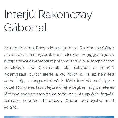
Interjú Rakonczay
Gáborral
44 nap és 4 óra.
Ennyi idő alatt jutott el Rakonczay Gábor
a Déli-sarkra, a magyarok közül elsőként végiggyalogolva
a teljes távot az Antarktisz partjáról indulva.
A sarkponthoz
közeledve -20 Celsius-fok alá süllyedt a hőmérő
higanyszála, olykor elérte a -30 fokot is. Ha ez nem lett
volna elég, a megszokottnál is több friss hó esett, így a
közel 200 km-es távot tejszerű fehérségben, alig 1 méteres
látótávolságban menetelve tette meg. Az apróbb fagyási
sérülései ellenére Rakonczay Gábor boldogabb, mint
valaha.