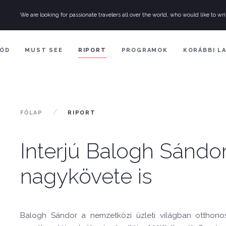
We are looking for passionate travelers all over the world, who would like to wri
ÓD
MUST SEE
RIPORT
PROGRAMOK
KORÁBBI L
FŐLAP
RIPORT
Interjú Balogh Sándo
nagykövete is
Balogh Sándor a nemzetközi üzleti világban otthono