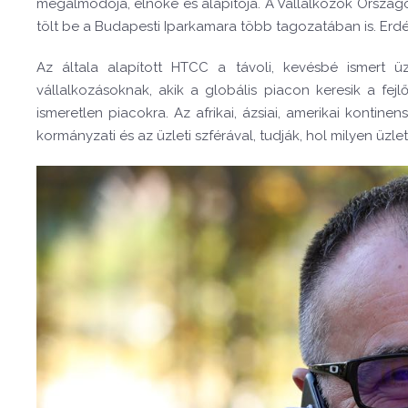
megálmodója, elnöke és alapítója. A Vállalkozók Orszá
tölt be a Budapesti Iparkamara több tagozatában is. Erdél
Az általa alapított HTCC a távoli, kevésbé ismert ü
vállalkozásoknak, akik a globális piacon keresik a fejl
ismeretlen piacokra. Az afrikai, ázsiai, amerikai kontin
kormányzati és az üzleti szférával, tudják, hol milyen üz