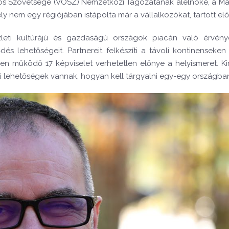
gos Szövetsége (VOSZ) Nemzetközi Tagozatának alelnöke, a Mar
y nem egy régiójában istápolta már a vállalkozókat, tartott elő
zleti kultúrájú és gazdaságú országok piacán való érvén
ődés lehetőségeit. Partnereit felkészíti a távoli kontinensek
ensen működő 17 képviselet verhetetlen előnye a helyismeret. 
leti lehetőségek vannak, hogyan kell tárgyalni egy-egy országba