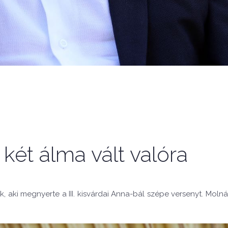
két álma vált valóra
ak, aki megnyerte a III. kisvárdai Anna-bál szépe versenyt. Mol