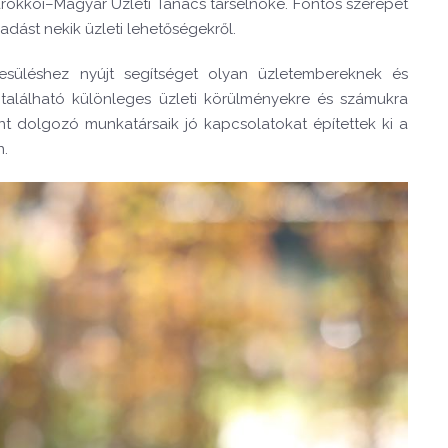
okkói–Magyar Üzleti Tanács társelnöke. Fontos szerepet
adást nekik üzleti lehetőségekről.
yesüléshez nyújt segítséget olyan üzletembereknek és
en található különleges üzleti körülményekre és számukra
Kint dolgozó munkatársaik jó kapcsolatokat építettek ki a
n.