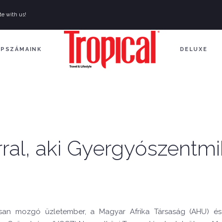
te with us!
APSZÁMAINK
DELUXE
rral, aki Gyergyószentm
san mozgó üzletember, a Magyar Afrika Társaság (AHU) és