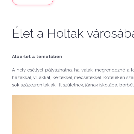
Élet a Holtak városáb
Albérlet a temetőben
A hely eséllyel pályázhatna, ha valaki megrendezné a l
házakkal, villákkal, kertekkel, mecsetekkel. Köteleken s
sok százezren lakják: itt születnek, járnak iskolába, bor