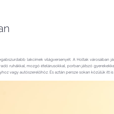
an
egabszurdabb lakcímek világversenyét. A Holtak városában jár
záradó ruhákkal, mozgó ételárusokkal, porban játszó gyerekekke
bélyhoz vagy autószerelőhöz. És aztán persze sokan közülük itt i