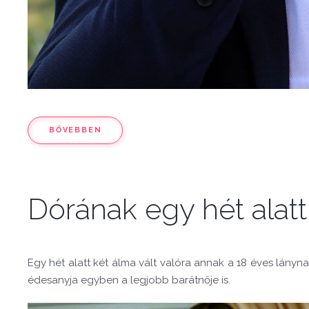
BŐVEBBEN
Dórának egy hét alatt 
Egy hét alatt két álma vált valóra annak a 18 éves lányn
édesanyja egyben a legjobb barátnője is.