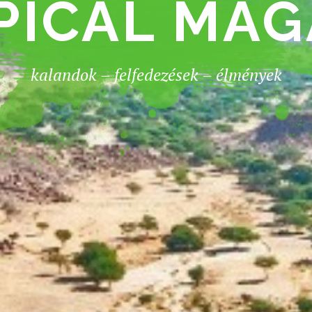
PICAL MAG
kalandok – felfedezések – élmények