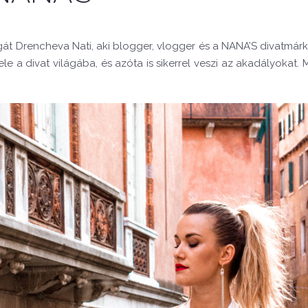
magát Drencheva Nati, aki blogger, vlogger és a NANA’S divatmárk
e a divat világába, és azóta is sikerrel veszi az akadályokat