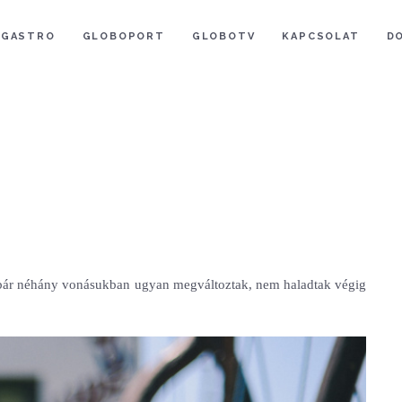
GASTRO
GLOBOPORT
GLOBOTV
KAPCSOLAT
D
gy bár néhány vonásukban ugyan megváltoztak, nem haladtak végig