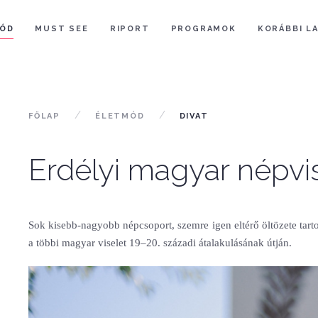
ÓD
MUST SEE
RIPORT
PROGRAMOK
KORÁBBI L
FŐLAP
ÉLETMÓD
DIVAT
Erdélyi magyar népvi
Sok kisebb-nagyobb népcsoport, szemre igen eltérő öltözete tar
a többi magyar viselet 19–20. századi átalakulásának útján.