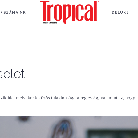
APSZÁMAINK
DELUXE
selet
tozik ide, melyeknek közös tulajdonsága a régiesség, valamint az, ho