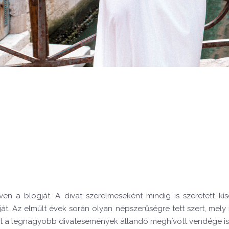
en a blogját. A divat szerelmeseként mindig is szeretett kísé
ját.
Az elmúlt évek során olyan népszerűségre tett szert, mely 
tt a legnagyobb divatesemények állandó meghívott vendége is