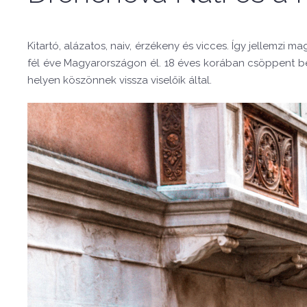
Kitartó, alázatos, naiv, érzékeny és vicces. Így jellemzi 
fél éve Magyarországon él. 18 éves korában csöppent bel
helyen köszönnek vissza viselőik által.