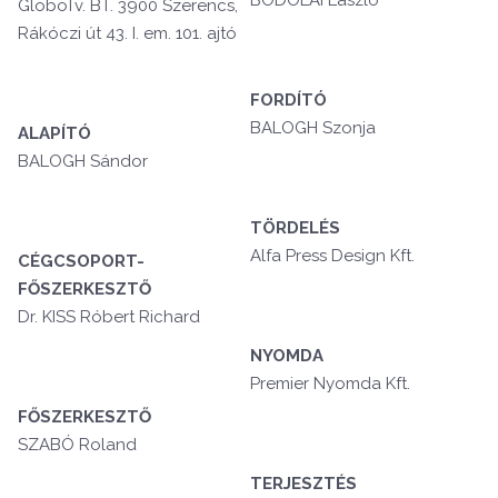
BODOLAI László
GloboTv. BT. 3900 Szerencs,
Rákóczi út 43. I. em. 101. ajtó
FORDÍTÓ
BALOGH Szonja
ALAPÍTÓ
BALOGH Sándor
TÖRDELÉS
Alfa Press Design Kft.
CÉGCSOPORT-
FŐSZERKESZTŐ
Dr. KISS Róbert Richard
NYOMDA
Premier Nyomda Kft.
FŐSZERKESZTŐ
SZABÓ Roland
TERJESZTÉS