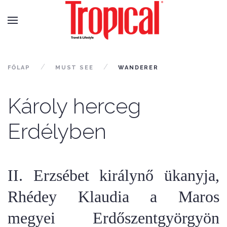
FŐLAP
MUST SEE
WANDERER
Károly herceg
Erdélyben
II. Erzsébet királynő ükanyja,
Rhédey Klaudia a Maros
megyei Erdőszentgyörgyön