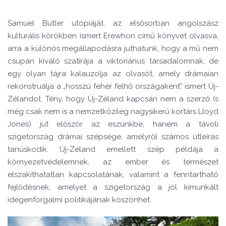
Samuel Butler utópiáját, az elsősorban angolszász
kulturális körökben ismert Erewhon című könyvet olvasva,
arra a különös megállapodásra juthatunk, hogy a mű nem
csupán kiváló szatírája a viktoriánus társadalomnak, de
egy olyan tájra kalauzolja az olvasót, amely drámaian
rekonstruálja a „hosszú fehér felhő országaként” ismert Új-
Zélandot. Tény, hogy Új-Zéland kapcsán nem a szerző (s
még csak nem is a nemzetközileg nagysikerű kortárs Lloyd
Jones) jut először az eszünkbe, hanem a távoli
szigetország drámai szépsége, amelyről számos útleírás
tanúskodik. Új-Zéland emellett szép példája a
környezetvédelemnek, az ember és természet
elszakíthatatlan kapcsolatának, valamint a fenntartható
fejlődésnek, amelyet a szigetország a jól kimunkált
idegenforgalmi politikájának köszönhet.