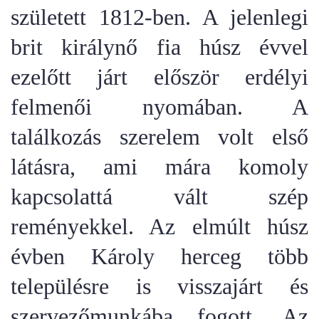
született 1812-ben. A jelenlegi
brit királynő fia húsz évvel
ezelőtt járt először erdélyi
felmenői nyomában. A
találkozás szerelem volt első
látásra, ami mára komoly
kapcsolattá vált szép
reményekkel. Az elmúlt húsz
évben Károly herceg több
településre is visszajárt és
szervezőmunkába fogott.
Az