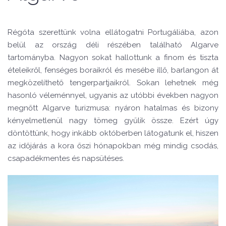
Régóta szerettünk volna ellátogatni Portugáliába, azon
belül az ország déli részében található Algarve
tartományba. Nagyon sokat hallottunk a finom és tiszta
ételeikről, fenséges boraikról és mesébe illő, barlangon át
megközelíthető tengerpartjaikról. Sokan lehetnek még
hasonló véleménnyel, ugyanis az utóbbi években nagyon
megnőtt Algarve turizmusa: nyáron hatalmas és bizony
kényelmetlenül nagy tömeg gyűlik össze. Ezért úgy
döntöttünk, hogy inkább októberben látogatunk el, hiszen
az időjárás a kora őszi hónapokban még mindig csodás,
csapadékmentes és napsütéses.