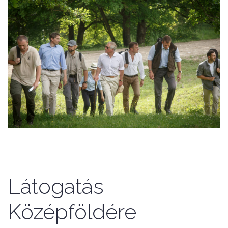
Látogatás
Középföldére