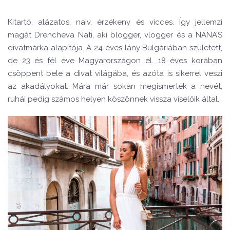
Kitartó, alázatos, naiv, érzékeny és vicces. Így jellemzi
magát Drencheva Nati, aki blogger, vlogger és a NANA’S
divatmárka alapítója. A 24 éves lány Bulgáriában született,
de 23 és fél éve Magyarországon él. 18 éves korában
csöppent bele a divat világába, és azóta is sikerrel veszi
az akadályokat. Mára már sokan megismerték a nevét,
ruhái pedig számos helyen köszönnek vissza viselőik által.