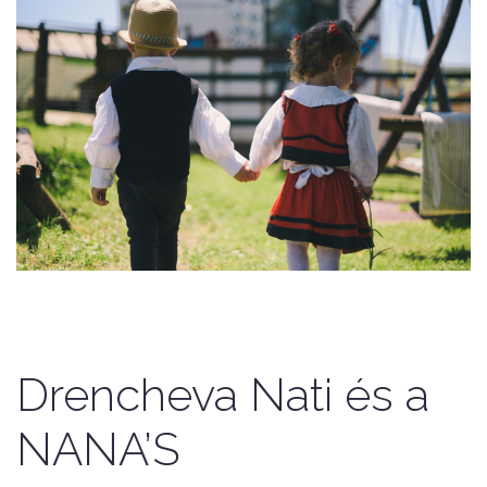
Drencheva Nati és a
NANA’S