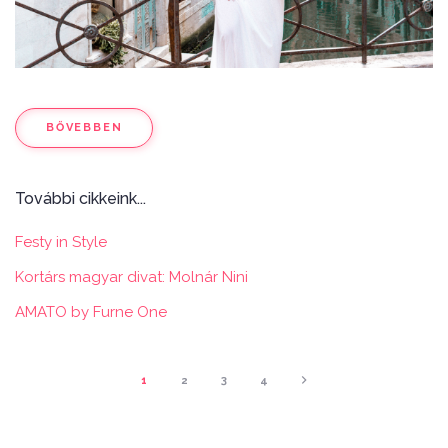
BŐVEBBEN
További cikkeink...
Festy in Style
Kortárs magyar divat: Molnár Nini
AMATO by Furne One
1
2
3
4