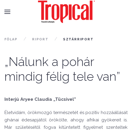
FŐLAP
RIPORT
SZTÁRRIPORT
„Nálunk a pohár
mindig félig tele van”
Interjú Aryee Claudia „Tücsivel”
Életvidám, örökmozgó természetét és pozitív hozzáállását
ghánai édesapjától örökölte, ahogy afrikai gyökereit is.
Már születésétől fogva kitüntetett figyelmet szenteltek