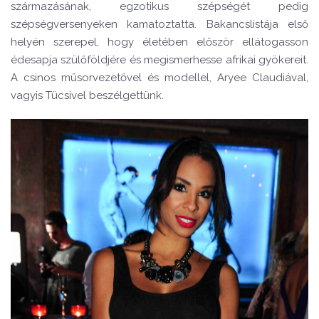
származásának, egzotikus szépségét pedig
szépségversenyeken kamatoztatta. Bakancslistája első
helyén szerepel, hogy életében először ellátogasson
édesapja szülőföldjére és megismerhesse afrikai gyökereit.
A csinos műsorvezetővel és modellel, Aryee Claudiával,
vagyis Tücsivel beszélgettünk.