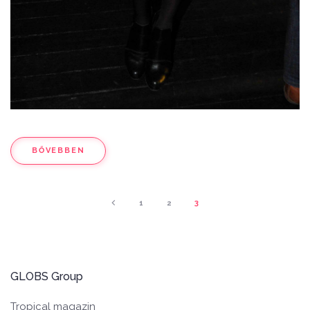
BŐVEBBEN
1
2
3
GLOBS Group
Tropical magazin