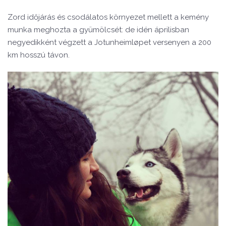
Zord időjárás és csodálatos környezet mellett a kemény
munka meghozta a gyümölcsét: de idén áprilisban
negyedikként végzett a Jotunheimløpet versenyen a 200
km hosszú távon.