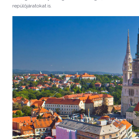
repülőjáratokat is.