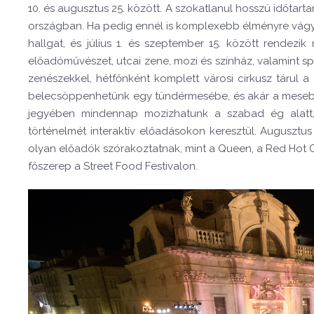
10. és augusztus 25. között. A szokatlanul hosszú időtar
országban. Ha pedig ennél is komplexebb élményre vágyunk
hallgat, és július 1. és szeptember 15. között rendezi
előadóművészet, utcai zene, mozi és színház, valamint sp
zenészekkel, hétfőnként komplett városi cirkusz tárul 
belecsöppenhetünk egy tündérmesébe, és akár a mesebeli
jegyében mindennap mozizhatunk a szabad ég alatt,
történelmét interaktív előadásokon keresztül. Augusz
olyan előadók szórakoztatnak, mint a Queen, a Red Hot 
főszerep a Street Food Festivalon.