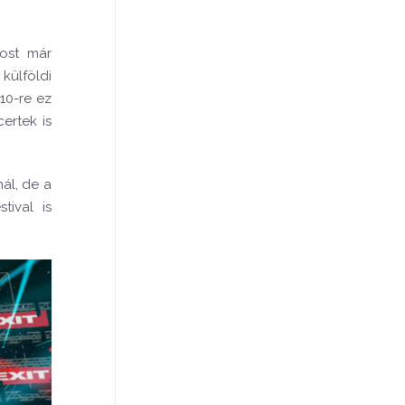
ost már
külföldi
10-re ez
ertek is
ál, de a
tival is