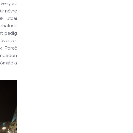
zvény az
ir névre
k: utcai
ozhatunk
nt pedig
művészet
k Poreč
zínpadon
nómiáé a