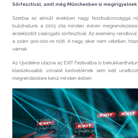
Sörfesztivál, amit még Münchenben is megirigyelnek
Szerbia az elmúlt években nagy fesztiválországgá 
bulizhatunk a 2003 óta minden évben megrendezésre k
érdeklődőt csalogató sörfesztivál. Az esemény rendkívül 
a szám 900.000-re nőtt. A nagy siker nem véletlen, hisz
várnak.
Az Újvidékre utazva az EXIT Festivalba is bekukkanthatunk
klasszikusabb vonalat kedvelőknek sem kell unatkozni
megrendezésre kerül minden évben.