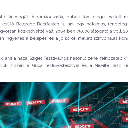
nőtte ki magát. A romkocsmák, pubok tömkelege mellett m
erülő Belgrade Beerfesten is, ami egy hatalmas, rengeteg 
gyorsan közkedveltté vált, 2004-ben 75.000 látogatója volt, 20
en ingyenes a belépés, és a jó sörök mellett színvonalas konc
, ami a hazai Sziget Fesztiválhoz hasonló zenei felhozatalt kín
uk, hiszen a Guča rézfúvósfesztivál és a Nišville Jazz Fes