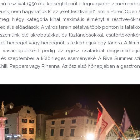
tamú fesztivál 1950 óta kétségtelenül a legnagyobb zenei rende
, nem hagyhatjuk ki az „élet fesztiválját”, ami a Poreč Open A
k meg. Négy kategória kínál maximális élményt a résztvevőkne
eciális előadások. A város terein sétálva több ponton is találk
a szemünk elé akrobatákkal és tűztáncosokkal, csütörtökönké
 herceget vagy hercegnőt is felkérhetjük egy táncra. A film
 vasárnaponként pedig az egész családdal megismerhetjü
tus és szeptember a különleges eseményeké. A Riva Summer s
Chilli Peppers vagy Rihanna. Az ősz első hónapjában a gasztro