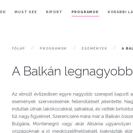
ÓD
MUST SEE
RIPORT
PROGRAMOK
KORÁBBI L
FŐLAP
PROGRAMOK
ESEMÉNYEK
A BA
A Balkán legnagyob
Az elmúlt évtizedben egyre nagyobb szerepet kapott a B
események szervezésének fellendülését jelentette. Na
indultak útnak lakókocsikkal, sátrakkal, és vették birto
túl nagy figyelmet. Szerencsére mára már a Balkán összes 
Bulgária, Montenegró vagy akár Albánia ugyanolyan 
országoknak a jó megközelíthetőségét, kiaknázták elő