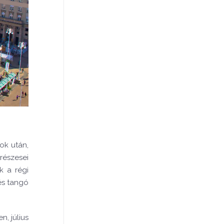
ok után,
részesei
k a régi
és tangó
, július