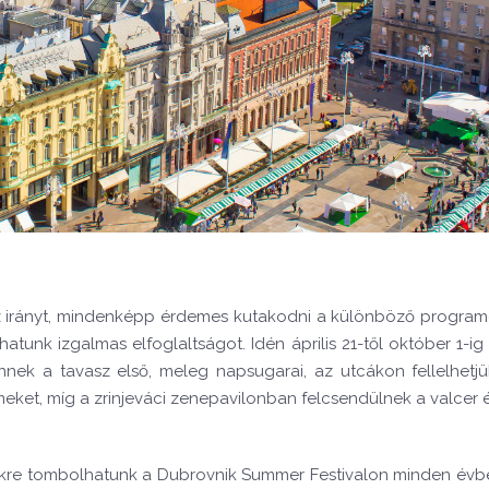
az irányt, mindenképp érdemes kutakodni a különböző program
unk izgalmas elfoglaltságot. Idén április 21-től október 1-ig 
nek a tavasz első, meleg napsugarai, az utcákon fellelhetjü
meket, míg a zrinjeváci zenepavilonban felcsendülnek a valcer 
ünkre tombolhatunk a Dubrovnik Summer Festivalon minden évben