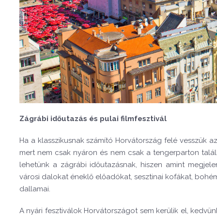
Zágrábi időutazás és pulai filmfesztivál
Ha a klasszikusnak számító Horvátország felé vesszük 
mert nem csak nyáron és nem csak a tengerparton találhat
lehetünk a zágrábi időutazásnak, hiszen amint megjelen
városi dalokat éneklő előadókat, sesztinai kofákat, bohé
dallamai.
A nyári fesztiválok Horvátországot sem kerülik el, kedv