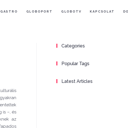
GASTRO
GLOBOPORT
GLOBOTV
KAPCSOLAT
D
Categories
Popular Tags
Latest Articles
lturális
 gyakran
enteltek
is –, és
eknek az
 fapados