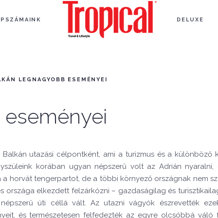
APSZÁMAINK
DELUXE
LKÁN LEGNAGYOBB ESEMÉNYEI
b eseményei
alkán utazási célpontként, ami a turizmus és a különböző ku
gyszüleink korában ugyan népszerű volt az Adrián nyaralni,
kba a horvát tengerpartot, de a többi környező országnak nem sz
országa elkezdett felzárkózni – gazdaságilag és turisztikailag 
népszerű úti céllá vált. Az utazni vágyók észrevették ez
nyeit, és természetesen felfedezték az egyre olcsóbbá váló