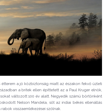
étterem a jó közbiztonság miatt az északon fekvő üzleti
században a britek ellen építtetett az a Paul Kruger elnök,
 sokat változott 100 év alatt. Negyedik számú börtönként
aboskodott Nelson Mandela, sőt az indiai békés ellenállás
a rabok visszaemlékezései szólnak.