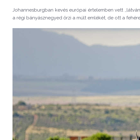
Johannesburgban kevés európai értelemben vett ,,látván
a régi bányásznegyed őrzi a múlt emlékét, de ott a fehér