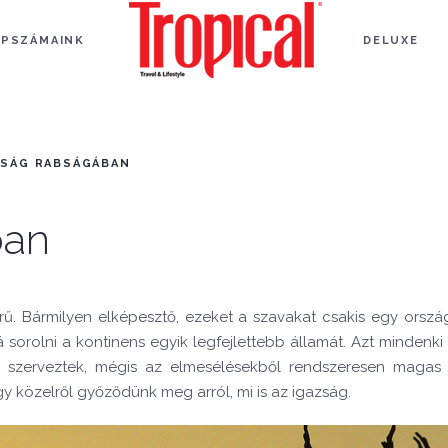
APSZÁMAINK
DELUXE
DSÁG RABSÁGÁBAN
ban
yörű. Bármilyen elképesztő, ezeket a szavakat csakis egy orszá
 sorolni a kontinens egyik legfejlettebb államát. Azt mindenki
is szerveztek, mégis az elmesélésekből rendszeresen magas f
ogy közelről győződünk meg arról, mi is az igazság.