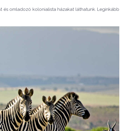
t és omladozó kolonialista házakat láthatunk. Leginkább