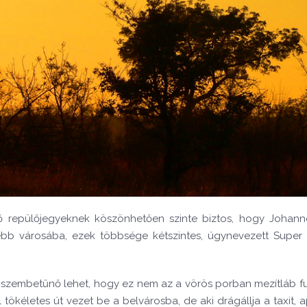
hető repülőjegyeknek köszönhetően szinte biztos, hogy Johan
esebb városába, ezek többsége kétszintes, úgynevezett Super
l szembetűnő lehet, hogy ez nem az a vörös porban mezítláb fu
ől tökéletes út vezet be a belvárosba, de aki drágállja a taxit, 