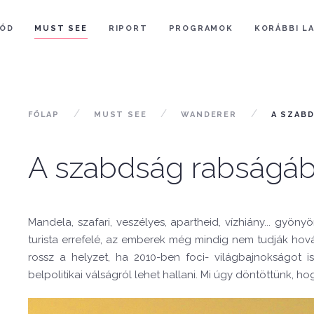
ÓD
MUST SEE
RIPORT
PROGRAMOK
KORÁBBI L
FŐLAP
MUST SEE
WANDERER
A SZAB
A szabdság rabságá
Mandela, szafari, veszélyes, apartheid, vízhiány... gyön
turista errefelé, az emberek még mindig nem tudják hová
rossz a helyzet, ha 2010-ben foci- világbajnokságot 
belpolitikai válságról lehet hallani. Mi úgy döntöttünk, h