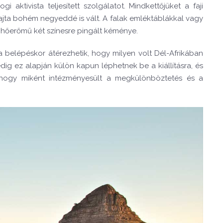
ktivista teljesített szolgálatot. Mindkettőjüket a faji
ajta bohém negyeddé is vált. A falak emléktáblákkal vagy
 hőerőmű két színesre pingált kéménye.
 belépéskor átérezhetik, hogy milyen volt Dél-Afrikában
ig ez alapján külön kapun léphetnek be a kiállításra, és
l, hogy miként intézményesült a megkülönböztetés és a