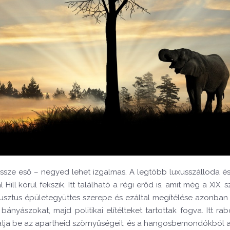
ze eső – negyed lehet izgalmas. A legtöbb luxusszálloda és 
l körül fekszik. Itt található a régi erőd is, amit még a XIX. 
obusztus épületegyüttes szerepe és ezáltal megítélése azonban
 bányászokat, majd politikai elítélteket tartottak fogva. Itt r
utatja be az apartheid szörnyűségeit, és a hangosbemondókból 