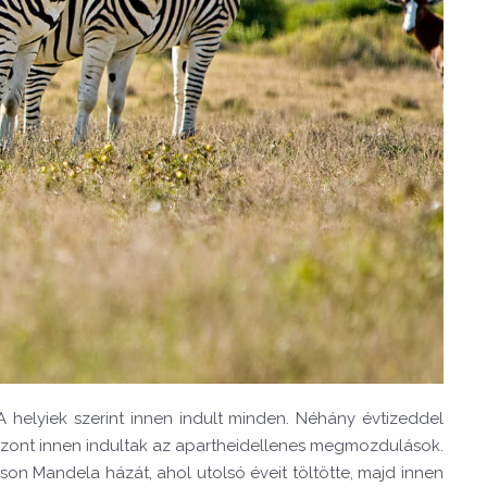
helyiek szerint innen indult minden. Néhány évtizeddel
iszont innen indultak az apartheidellenes megmozdulások.
lson Mandela házát, ahol utolsó éveit töltötte, majd innen