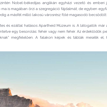
tén Nobel-békedíjas anglikán egyházi vezető és emberi jogi a
to ma is magában őrzi a szegregáció fájdalmát, de egyben egyf
pedig a másfél millió lakosú városrész fölé magasodó becsődölt
s és ezáltal hatásos Apartheid Múzeum is. A látogatók már a
üntetve egy besorolás: fehér vagy nem fehér. Az érdeklődők ped
sszuknak” megfelelően. A falakon képek és táblák mesélik e