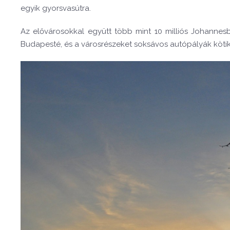
egyik gyorsvasútra.
Az elővárosokkal együtt több mint 10 milliós Johannesbu
Budapesté, és a városrészeket soksávos autópályák kötik