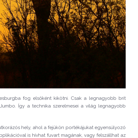
nesburgba fog elsőként kikötni. Csak a legnagyobb brit
 Jumbo. Így a technika szerelmesei a világ legnagyobb
tkorázós hely, ahol a fejükön portékájukat egyensúlyozó
applikációval is hívhat fuvart magának, vagy felszállhat az