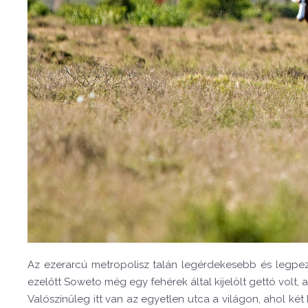
Az ezerarcú metropolisz talán legérdekesebb és legpez
ezelőtt Soweto még egy fehérek által kijelölt gettó vol
Valószínűleg itt van az egyetlen utca a világon, ahol két