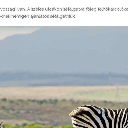
yosság” van. A széles utcákon sétálgatva főleg felhőkarcolóka
eknek nemigen ajánlatos sétálgatniuk.