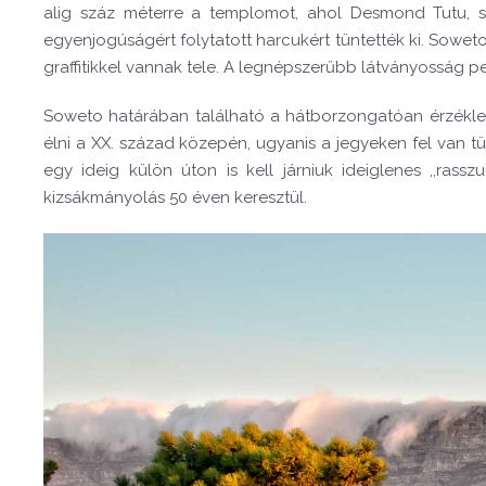
alig száz méterre a templomot, ahol Desmond Tutu, szin
egyenjogúságért folytatott harcukért tüntették ki. Sowe
graffitikkel vannak tele. A legnépszerűbb látványosság 
Soweto határában található a hátborzongatóan érzéklete
élni a XX. század közepén, ugyanis a jegyeken fel van t
egy ideig külön úton is kell járniuk ideiglenes ,,ra
kizsákmányolás 50 éven keresztül.