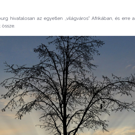
rg hivatalosan az egyetlen ,,világváros” Afrikában, és erre a
 össze.