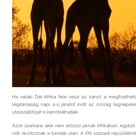
Ha valaki Dél-Afrika felé veszi az irányt, a megfizet
légitársaság napi 4-5 járatot indít az ország legnép
utasszállítóját is kipróbálhatják.
Azok számára, akik nem először járnak Afrikában, egybő
nők rikoltoznak a turisták után. A XXI. századi repülőtérr