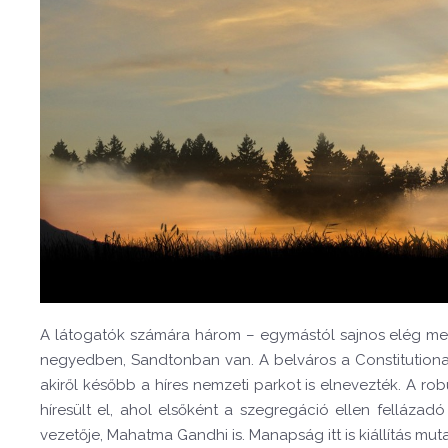
A látogatók számára három – egymástól sajnos elég mess
negyedben, Sandtonban van. A belváros a Constitutional Hil
akiről később a híres nemzeti parkot is elnevezték. A r
híresült el, ahol elsőként a szegregáció ellen fellázadó
vezetője, Mahatma Gandhi is. Manapság itt is kiállítás m