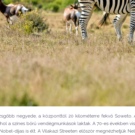
sgőbb negyede, a központtól 20 kilométerre fekvő Soweto. A 
t, ahol a színes bőrű vendégmunkások laktak. A 70-es években v
 Nobel-díjas is élt. A Vilakazi Streeten először megnézhetjük Ne