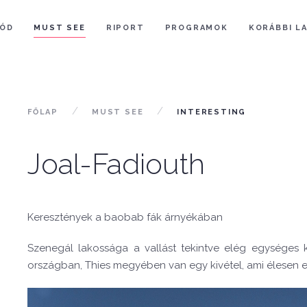
ÓD
MUST SEE
RIPORT
PROGRAMOK
KORÁBBI L
FŐLAP
MUST SEE
INTERESTING
Joal-Fadiouth
Keresztények a baobab fák árnyékában
Szenegál lakossága a vallást tekintve elég egységes 
országban, Thies megyében van egy kivétel, ami élesen elt