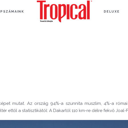
APSZÁMAINK
DELUXE
képet mutat. Az ország 94%-a szunnita muszlim, 4%-a római
ér ettől a statisztikától: A Dakartól 110 km-re délre fekvő Joal