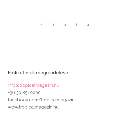
1
2
3
4
Előfizetések megrendelése
info@tropicalmagazin.hu
+36 30 851 0000
facebook.com/tropicalmagazin
www.tropicalmagazin.hu