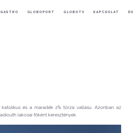
GASTRO
GLOBOPORT
GLOBOTV
KAPCSOLAT
D
 katolikus és a maradék 2% törzsi vallású. Azonban az
-Fadiouth lakosai főként keresztények.