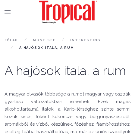
FŐLAP
MUST SEE
INTERESTING
A HAJÓSOK ITALA, A RUM
A hajósok itala, a rum
A magyar olvasók többsége a rumot magyar vagy osztrák
gyártású változatokban ismerheti. Ezek magas
alkoholtartalmú italok, a Karib-térséghez szinte semmi
közük sincs, főként kukorica- vagy burgonyaszeszből,
aromákból és vízből készülnek, főzéshez, flambírozáshoz,
esetleg teába használhatóak, ma már az uniós szabályok