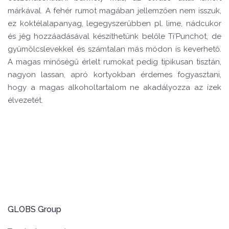
márkával. A fehér rumot magában jellemzően nem isszuk,
ez koktélalapanyag, legegyszerűbben pl. lime, nádcukor
és jég hozzáadásával készíthetünk belőle Ti’Punchot, de
gyümölcslevekkel és számtalan más módon is keverhető.
A magas minőségű érlelt rumokat pedig tipikusan tisztán,
nagyon lassan, apró kortyokban érdemes fogyasztani,
hogy a magas alkoholtartalom ne akadályozza az ízek
élvezetét.
GLOBS Group