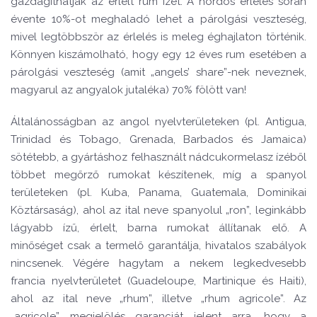
gazdagíthatják az érlelt rum ízét. A hordós érlelés során
évente 10%-ot meghaladó lehet a párolgási veszteség,
mivel legtöbbször az érlelés is meleg éghajlaton történik.
Könnyen kiszámolható, hogy egy 12 éves rum esetében a
párolgási veszteség (amit „angels’ share”-nek neveznek,
magyarul az angyalok jutaléka) 70% fölött van!
Általánosságban az angol nyelvterületeken (pl. Antigua,
Trinidad és Tobago, Grenada, Barbados és Jamaica)
sötétebb, a gyártáshoz felhasznált nádcukormelasz ízéből
többet megőrző rumokat készítenek, míg a spanyol
területeken (pl. Kuba, Panama, Guatemala, Dominikai
Köztársaság), ahol az ital neve spanyolul „ron”, leginkább
lágyabb ízű, érlelt, barna rumokat állítanak elő. A
minőséget csak a termelő garantálja, hivatalos szabályok
nincsenek. Végére hagytam a nekem legkedvesebb
francia nyelvterületet (Guadeloupe, Martinique és Haiti),
ahol az ital neve „rhum”, illetve „rhum agricole”. Az
„agricole” megjelölés garanciát jelent arra, hogy a