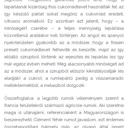
lepárlásnál kizárólag friss cukornádlevet használtak fel: az
így készülő párlat sokat megőriz a cukornád eredeti,
citrusos aromáiból. Ez azonban azt jelenti, hogy – a
minőségért cserébe – a teljes mennyiség lepárlása
közvetlenül aratáskor kell történjen. Az angol és spanyol
nyelvterületen gyakoribb az a módszer, hogy a frissen
préselt cukornádlevet felhevítik és besűrítik, majd az így
előálló szirupból történik az erjesztés és lepárlás (ez így
már egész évben mehet). Még alacsonyabb minőséget ad
az a módszer, ahol a szirupból először kikristályosítják (és
eladják) a cukrot, a rumlepárló pedig a visszamaradó
melléktermékből, a melaszból dolgozik.
Összefoglalva: a legjobb rumok véleményem szerint a
francia területekről származó agricole rumok. Aki szeretne
maga is utánajárni, referenciaként a Magyarországon is
beszerezhető Clément fehér rumot javaslom, ezt érdemes
összehasonlítani bármely más, az olvasó által ismert