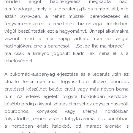
minden angol haditengerész megkapta napi
rumfejadagját, mely 0, 7 deciliter 54%-os rumból állt, míg
aztán 1970-ben, a nehéz műszaki berendezések és
fegyverrendszerek üzemeltetési biztonsága érdekében
végül beszüntették ezt a hagyományt. Ünnepi alkalmakra
viszont mind a mai napig adható rum az angol
hadihajókon, erre a parancsot – „Splice the mainbrace” –
ma csak a királynő jogosult kiadni, aki néha él is a
lehetőséggel.
A cukornád-alapanyag erjesztése és a lepárlás után az
előálló fehér rum már fogyasztható, illetve fahordós
érleléssel készülhet belőle érlelt vagy más néven barna
rum. Az érlelés égetett tölgyfa hordókban kezdődik,
később pedig a kívánt ízhatás eléréséhez egyszer használt
bourbonös, konyakos vagy sherrys hordókban
folytatódhat, ennek során a tölgyfa aromái, és a korábban
a hordóban érlelt italokból ott maradt aromák is