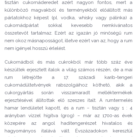
tisztán cukornáderedet azért nagyon fontos, mert a
különböző magvakból és terményekből előállított más
párlatokhoz képest (pl. vodka, whisky vagy pálinka) a
cukornádpárlat sokkal kevesebb nemkívánatos
összetevőt tartalmaz. Ezért az igazán jó minőségű rum
nem okoz másnaposságot, illetve ezért van az, hogy a rum
nem igényel hosszú érlelést.
Cukornádból és más cukrokból már több száz éve
készültek erjesztett italok a világ számos részén, de a mai
rum létrejötte a 17. századi karib-tengeri
cukornádültetvények rabszolgáihoz köthető, akik a
cukorgyártás során visszamaradt melléktermékek
erjesztésével állítottak elő szeszes italt. A rumtermelés
hamar lendületet kapott, és a rum – tisztán vagy 1 : 4
arányban vízzel hígítva (grog) – már az 1700-as évek
közepére az angol haditengerészet hivatalos és
hagyományos italává vált. Évszázadokon keresztül