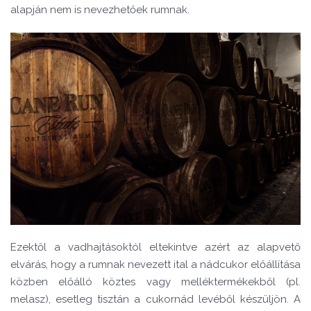
alapján nem is nevezhetőek rumnak.
Ezektől a vadhajtásoktól eltekintve azért az alapvető
elvárás, hogy a rumnak nevezett ital a nádcukor előállítása
közben előálló köztes vagy melléktermékekből (pl.
melasz), esetleg tisztán a cukornád levéből készüljön. A