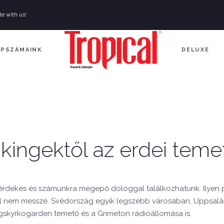
te with us!
APSZÁMAINK
DELUXE
kingektől az erdei teme
rdekes és számunkra megepő dologgal találkozhatunk. Ilyen pé
ól nem messze. Svédország egyik legszebb városában, Uppsalába
kogskyrkogarden temető és a Grimeton rádióállomása is.