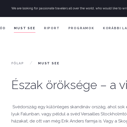
We are looking for passionate travelers all over the world, who would like to wri
ÓD
MUST SEE
RIPORT
PROGRAMOK
KORÁBBI L
FŐLAP
MUST SEE
Észak öröksége – a vi
Svédország egy különleges skandináv ország, ahol sok é
lyuk Falunban, vagy példul a svéd Versailles Stockholmt
házakat, de ott van még Erik Anders farmja is. Vagy a S