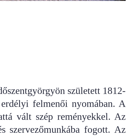
dőszentgyörgyön született 1812-
ör erdélyi felmenői nyomában. A
attá vált szép reményekkel. Az
 és szervezőmunkába fogott.
Az