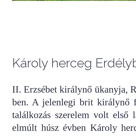
Károly herceg Erdély
II. Erzsébet királynő ükanyja,
ben. A jelenlegi brit királynő
találkozás szerelem volt első
elmúlt húsz évben Károly herc