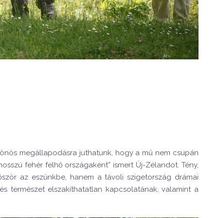
 különös megállapodásra juthatunk, hogy a mű nem csupán
„hosszú fehér felhő országaként” ismert Új-Zélandot. Tény,
őször az eszünkbe, hanem a távoli szigetország drámai
s természet elszakíthatatlan kapcsolatának, valamint a