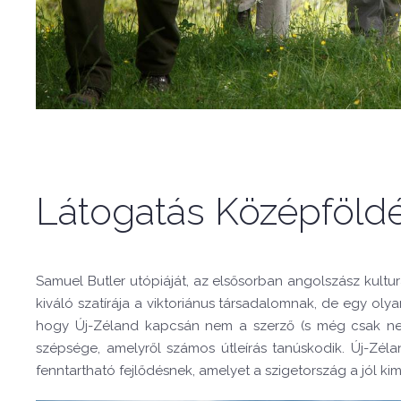
Látogatás Középföld
Samuel Butler utópiáját, az elsősorban angolszász kult
kiváló szatírája a viktoriánus társadalomnak, de egy olya
hogy Új-Zéland kapcsán nem a szerző (s még csak nem 
szépsége, amelyről számos útleírás tanúskodik. Új-Zél
fenntartható fejlődésnek, amelyet a szigetország a jól ki