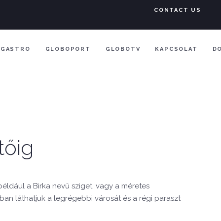
CONTACT US
GASTRO
GLOBOPORT
GLOBOTV
KAPCSOLAT
D
tőig
ldául a Birka nevű sziget, vagy a méretes
n láthatjuk a legrégebbi városát és a régi paraszt