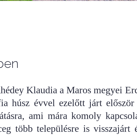
ben
 Rhédey Klaudia a Maros megyei Er
 fia húsz évvel ezelőtt járt elősz
 látásra, ami mára komoly kapcsol
eg több településre is visszajárt