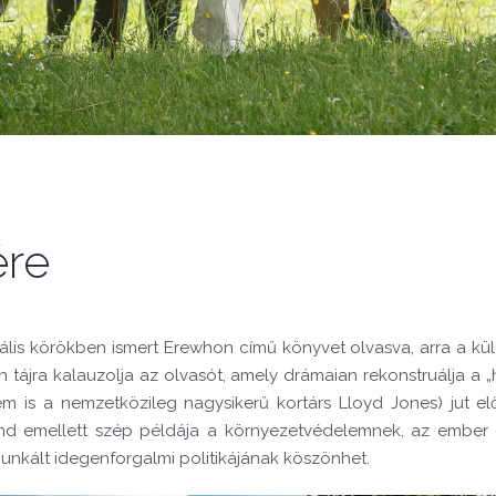
ére
urális körökben ismert Erewhon című könyvet olvasva, arra a
n tájra kalauzolja az olvasót, amely drámaian rekonstruálja a 
is a nemzetközileg nagysikerű kortárs Lloyd Jones) jut el
and emellett szép példája a környezetvédelemnek, az ember é
munkált idegenforgalmi politikájának köszönhet.