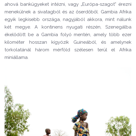
ahová bankügyeket intézni, vagy „Európa-szagot” érezni
menekülnek a sivatagból és az őserdőből. Gambia Afrika
egyik legkisebb országa, nagyjából akkora, mint nálunk
két megye. A kontinens nyugati részén, Szenegálba
ékelődött be a Gambia folyó mentén, amely több ezer
kilométer hosszan kígyózik Guineából, és amelynek
torkolatánál három mérföld szélesen terül el Afrika
miniállama.