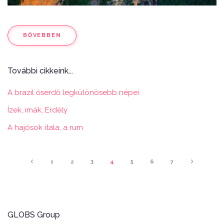
BŐVEBBEN
További cikkeink...
A brazil őserdő legkülönösebb népei
Ízek, imák, Erdély
A hajósok itala, a rum
1
2
3
4
5
6
7
GLOBS Group