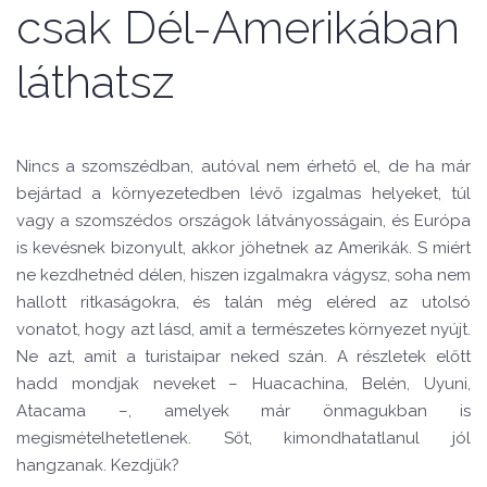
csak Dél-Amerikában
láthatsz
Nincs a szomszédban, autóval nem érhető el, de ha már
bejártad a környezetedben lévő izgalmas helyeket, túl
vagy a szomszédos országok látványosságain, és Európa
is kevésnek bizonyult, akkor jöhetnek az Amerikák. S miért
ne kezdhetnéd délen, hiszen izgalmakra vágysz, soha nem
hallott ritkaságokra, és talán még eléred az utolsó
vonatot, hogy azt lásd, amit a természetes környezet nyújt.
Ne azt, amit a turistaipar neked szán.
A részletek előtt
hadd mondjak neveket – Huacachina, Belén, Uyuni,
Atacama –, amelyek már önmagukban is
megismételhetetlenek. Sőt, kimondhatatlanul jól
hangzanak. Kezdjük?