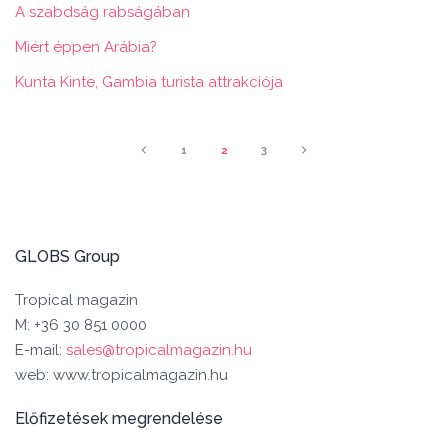
A szabdság rabságában
Miért éppen Arábia?
Kunta Kinte, Gambia turista attrakciója
1
2
3
GLOBS Group
Tropical magazin
M: +36 30 851 0000
E-mail:
sales@tropicalmagazin.hu
web: www.tropicalmagazin.hu
Előfizetések megrendelése