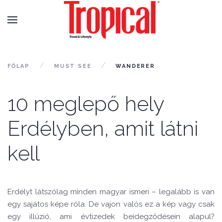
FŐLAP
MUST SEE
WANDERER
10 meglepő hely
Erdélyben, amit látni
kell
Erdélyt látszólag minden magyar ismeri – legalább is van
egy sajátos képe róla. De vajon valós ez a kép vagy csak
egy illúzió, ami évtizedek beidegződésein alapul?