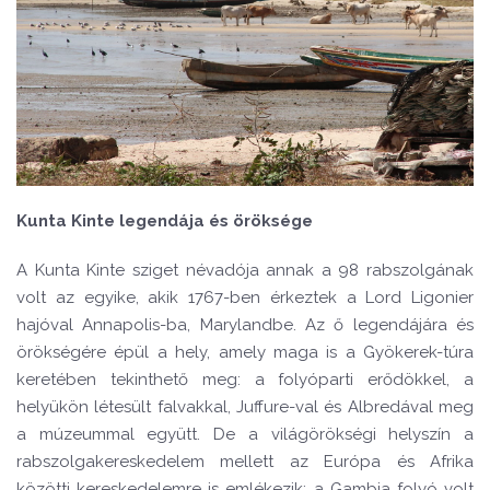
Kunta Kinte legendája és öröksége
A Kunta Kinte sziget névadója annak a 98 rabszolgának
volt az egyike, akik 1767-ben érkeztek a Lord Ligonier
hajóval Annapolis-ba, Marylandbe. Az ő legendájára és
örökségére épül a hely, amely maga is a Gyökerek-túra
keretében tekinthető meg: a folyóparti erődökkel, a
helyükön létesült falvakkal, Juffure-val és Albredával meg
a múzeummal együtt. De a világörökségi helyszín a
rabszolgakereskedelem mellett az Európa és Afrika
közötti kereskedelemre is emlékezik: a Gambia folyó volt