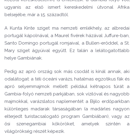
ugyanis az első ismert kereskedelmi útvonal Afrika
belsejébe, már a 15. századtól.
A Kunta Kinte sziget ma nemzeti emlékhely, az albredai
portugál kápolnával, a Maurel fivérek házával Juffure-ban,
Santo Domingo portugál romjaival, a Bullen-erőddel, a St.
Mary sziget ágyúival együtt. Ez talán a lelátogatottabb
helye Gambiának.
Pedig az apró ország sok más csodát is kínál annak, aki
odalátogat: a téli óceáni varázs, hatalmas egzotikus fák és
apró selyemmajmok mellett például kétnapos túrát a
Gambia-folyó nemzeti parkjában, sok vízilóval és nagyobb
majmokkal, varázslatos naplementét a Bijilo erdőparkban
különleges madarak társaságában (a madárles nagyon
elterjedt turistacsalogató program Gambiában), vagy az
ősi szenegambiai kőköröket, amelyek szintén a
világörökség részét képezik.