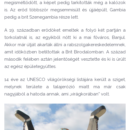
megismétlődött, a képet pedig tarkították még a kalózok
is. Az erőd többször megsemmisült és újjáépült, Gambia
pedig a brit Szenegambia része lett.
A 19. században erődöket emeltek a folyó két partján a
torkolatnál is, az egyikből nőtt ki a mai főváros, Banjul.
Akkor már útját akarták állni a rabszolgakereskedelemnek,
amit időközben betiltottak a Brit Birodalomban. A század
második felében aztán jelentőségét vesztette és ki is ürült
az egész épületegyüttes.
14 éve az UNESCO világörökségi listájára került a sziget,
melynek területe a talajerózió miatt ma már csak
nagyjából a hatoda annak, ami „virágkorában” volt.