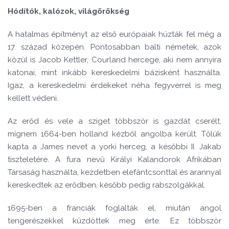
Hódítók, kalózok, világörökség
A hatalmas építményt az első európaiak húzták fel még a
17. század közepén. Pontosabban balti németek, azok
közül is Jacob Kettler, Courland hercege, aki nem annyira
katonai, mint inkább kereskedelmi bázisként használta.
Igaz, a kereskedelmi érdekeket néha fegyverrel is meg
kellett védeni.
Az erőd és vele a sziget többször is gazdát cserélt,
mígnem 1664-ben holland kézből angolba került. Tőlük
kapta a James nevet a yorki herceg, a későbbi II. Jakab
tiszteletére. A fura nevű Királyi Kalandorok Afrikában
Társaság használta, kezdetben elefántcsonttal és arannyal
kereskedtek az erődben, később pedig rabszolgákkal.
1695-ben a franciák foglalták el, miután angol
tengerészekkel küzdöttek meg érte. Ez többször