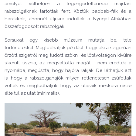
amelyet vélhetően a legengedetlenebb majdani
rabszolgáknak tartottak fent. Köztük baobab-fák és a
barakkok, ahonnét útjukra indultak a Nyugat-Afrikában
összefogdosott rabszolgák.
Sorsukat egy kisebb múzeum mutatja be, tele
történetekkel. Megtudhatjuk például, hogy aki a szigorúan
őrzött szigetről meg tudott szökni, és lőtávolságon kívülre
sikerült úsznia, az megváltotta magát - nem eredtek a
nyomába, megúszta, hogy hajóra rakják. De láthatjuk azt
is, hogy a rabszolgahajók milyen rettenetesen zsúfoltak
voltak és megtudhatjuk, hogy az utasaik mekkora része
élte túl az utat (minimális).