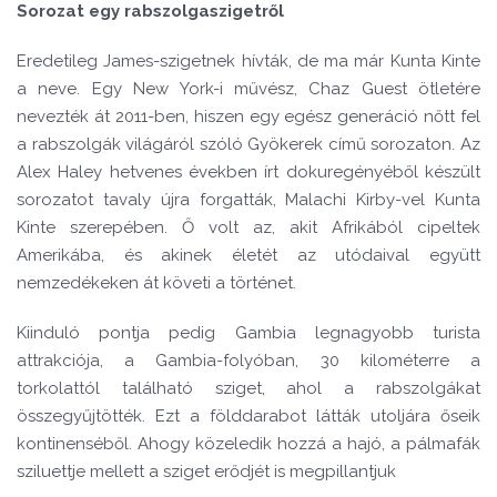
Sorozat egy rabszolgaszigetről
Eredetileg James-szigetnek hívták, de ma már Kunta Kinte
a neve. Egy New York-i művész, Chaz Guest ötletére
nevezték át 2011-ben, hiszen egy egész generáció nőtt fel
a rabszolgák világáról szóló Gyökerek című sorozaton. Az
Alex Haley hetvenes években írt dokuregényéből készült
sorozatot tavaly újra forgatták, Malachi Kirby-vel Kunta
Kinte szerepében. Ő volt az, akit Afrikából cipeltek
Amerikába, és akinek életét az utódaival együtt
nemzedékeken át követi a történet.
Kiinduló pontja pedig Gambia legnagyobb turista
attrakciója, a Gambia-folyóban, 30 kilométerre a
torkolattól található sziget, ahol a rabszolgákat
összegyűjtötték. Ezt a földdarabot látták utoljára őseik
kontinenséből. Ahogy közeledik hozzá a hajó, a pálmafák
sziluettje mellett a sziget erődjét is megpillantjuk