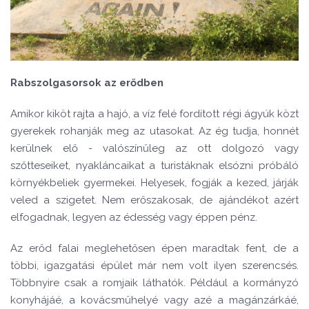
Rabszolgasorsok az erődben
Amikor kiköt rajta a hajó, a víz felé fordított régi ágyúk közt
gyerekek rohanják meg az utasokat. Az ég tudja, honnét
kerülnek elő - valószínűleg az ott dolgozó vagy
szőtteseiket, nyakláncaikat a turistáknak elsózni próbáló
környékbeliek gyermekei. Helyesek, fogják a kezed, járják
veled a szigetet. Nem erőszakosak, de ajándékot azért
elfogadnak, legyen az édesség vagy éppen pénz.
Az erőd falai meglehetősen épen maradtak fent, de a
többi, igazgatási épület már nem volt ilyen szerencsés.
Többnyire csak a romjaik láthatók. Például a kormányzó
konyhájáé, a kovácsműhelyé vagy azé a magánzárkáé,