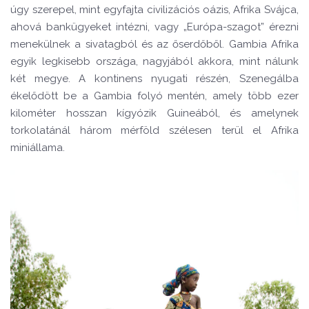
úgy szerepel, mint egyfajta civilizációs oázis, Afrika Svájca,
ahová bankügyeket intézni, vagy „Európa-szagot” érezni
menekülnek a sivatagból és az őserdőből. Gambia Afrika
egyik legkisebb országa, nagyjából akkora, mint nálunk
két megye. A kontinens nyugati részén, Szenegálba
ékelődött be a Gambia folyó mentén, amely több ezer
kilométer hosszan kígyózik Guineából, és amelynek
torkolatánál három mérföld szélesen terül el Afrika
miniállama.