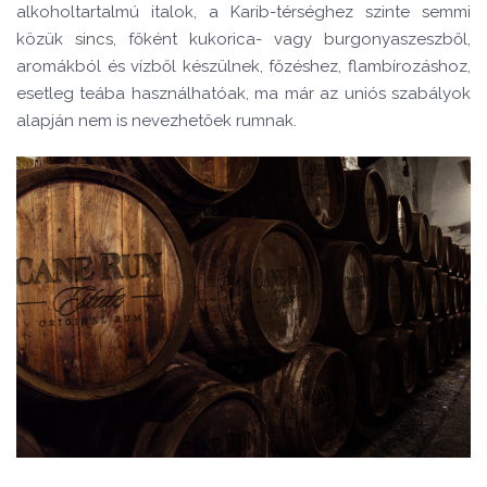
alkoholtartalmú italok, a Karib-térséghez szinte semmi
közük sincs, főként kukorica- vagy burgonyaszeszből,
aromákból és vízből készülnek, főzéshez, flambírozáshoz,
esetleg teába használhatóak, ma már az uniós szabályok
alapján nem is nevezhetőek rumnak.