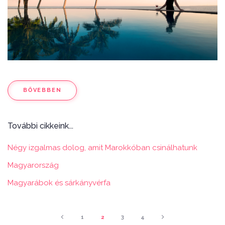
BŐVEBBEN
További cikkeink...
Négy izgalmas dolog, amit Marokkóban csinálhatunk
Magyarország
Magyarábok és sárkányvérfa
1
2
3
4