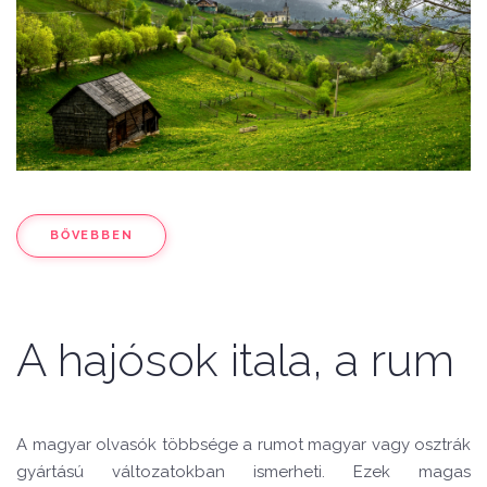
BŐVEBBEN
A hajósok itala, a rum
A magyar olvasók többsége a rumot magyar vagy osztrák
gyártású változatokban ismerheti. Ezek magas