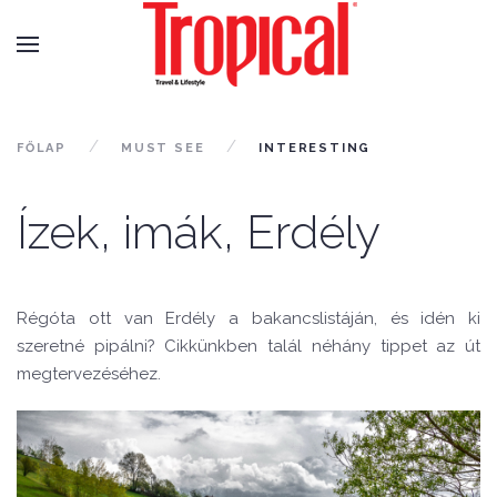
FŐLAP
MUST SEE
INTERESTING
Ízek, imák, Erdély
Régóta ott van Erdély a bakancslistáján, és idén ki
szeretné pipálni? Cikkünkben talál néhány tippet az út
megtervezéséhez.