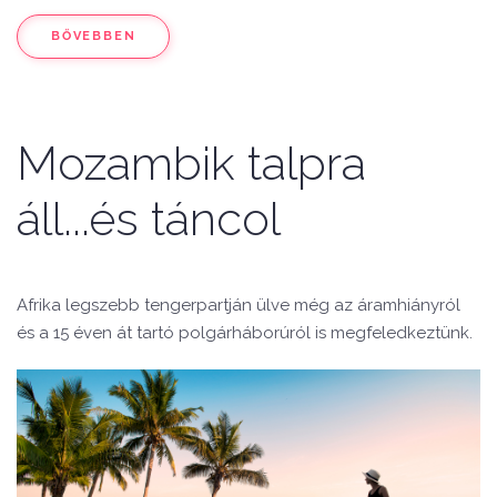
BŐVEBBEN
Mozambik talpra
áll...és táncol
Afrika legszebb tengerpartján ülve még az áramhiányról
és a 15 éven át tartó polgárháborúról is megfeledkeztünk.