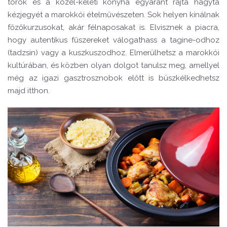
török és a közel-keleti konyha egyaránt rajta hagyta
kézjegyét a marokkói ételművészeten. Sok helyen kínálnak
főzőkurzusokat, akár félnaposakat is. Elvisznek a piacra,
hogy autentikus fűszereket válogathass a tagine-odhoz
(tadzsin) vagy a kuszkuszodhoz. Elmerülhetsz a marokkói
kultúrában, és közben olyan dolgot tanulsz meg, amellyel
még az igazi gasztrosznobok előtt is büszkélkedhetsz
majd itthon.