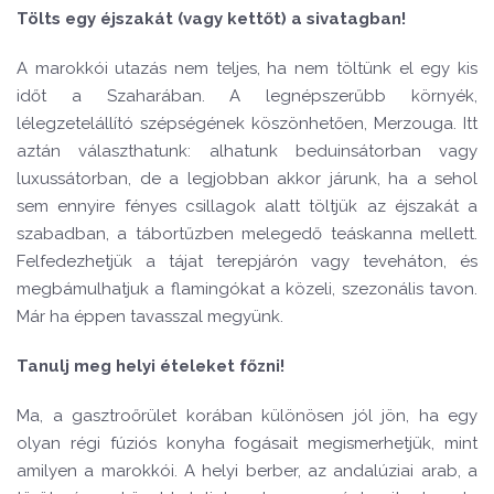
Tölts egy éjszakát (vagy kettőt) a sivatagban!
A marokkói utazás nem teljes, ha nem töltünk el egy kis
időt a Szaharában. A legnépszerűbb környék,
lélegzetelállító szépségének köszönhetően, Merzouga. Itt
aztán választhatunk: alhatunk beduinsátorban vagy
luxussátorban, de a legjobban akkor járunk, ha a sehol
sem ennyire fényes csillagok alatt töltjük az éjszakát a
szabadban, a tábortűzben melegedő teáskanna mellett.
Felfedezhetjük a tájat terepjárón vagy teveháton, és
megbámulhatjuk a flamingókat a közeli, szezonális tavon.
Már ha éppen tavasszal megyünk.
Tanulj meg helyi ételeket főzni!
Ma, a gasztroőrület korában különösen jól jön, ha egy
olyan régi fúziós konyha fogásait megismerhetjük, mint
amilyen a marokkói. A helyi berber, az andalúziai arab, a