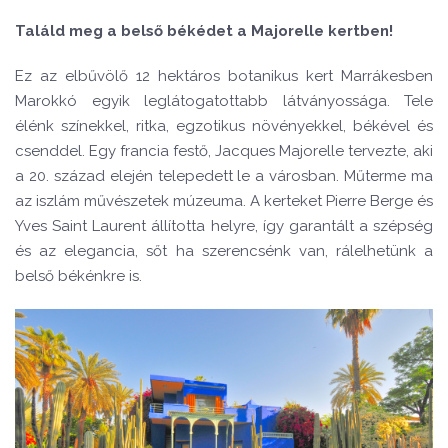
Találd meg a belső békédet a Majorelle kertben!
Ez az elbűvölő 12 hektáros botanikus kert Marrákesben
Marokkó egyik leglátogatottabb látványossága. Tele
élénk színekkel, ritka, egzotikus növényekkel, békével és
csenddel. Egy francia festő, Jacques Majorelle tervezte, aki
a 20. század elején telepedett le a városban. Műterme ma
az iszlám művészetek múzeuma. A kerteket Pierre Berge és
Yves Saint Laurent állította helyre, így garantált a szépség
és az elegancia, sőt ha szerencsénk van, rálelhetünk a
belső békénkre is.