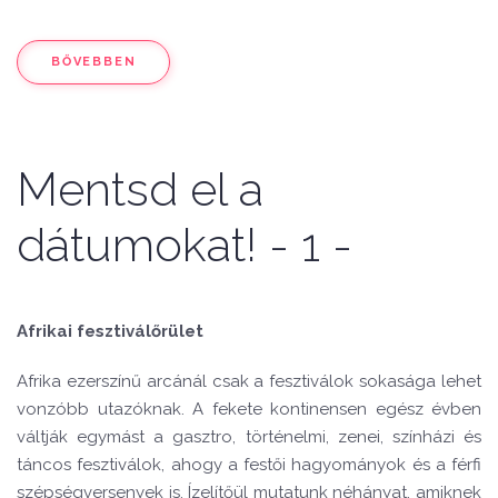
BŐVEBBEN
Mentsd el a
dátumokat! - 1 -
Afrikai fesztiválőrület
Afrika ezerszínű arcánál csak a fesztiválok sokasága lehet
vonzóbb utazóknak. A fekete kontinensen egész évben
váltják egymást a gasztro, történelmi, zenei, színházi és
táncos fesztiválok, ahogy a festői hagyományok és a férfi
szépségversenyek is. Ízelítőül mutatunk néhányat, amiknek