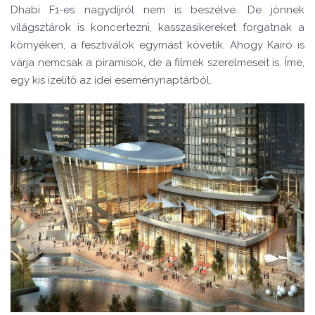
Dhabi F1-es nagydíjról nem is beszélve. De jönnek
világsztárok is koncertezni, kasszasikereket forgatnak a
környéken, a fesztiválok egymást követik. Ahogy Kairó is
várja nemcsak a piramisok, de a filmek szerelmeseit is. Íme,
egy kis ízelítő az idei eseménynaptárból.