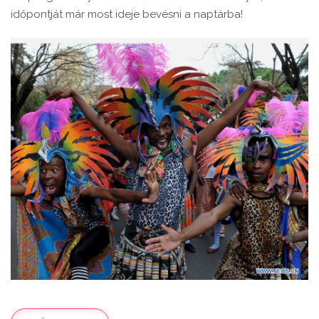
időpontját már most ideje bevésni a naptárba!