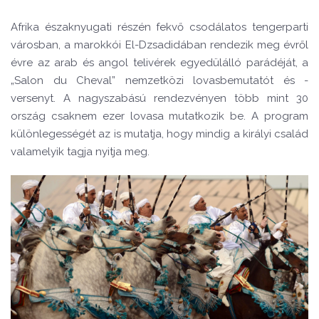
Afrika északnyugati részén fekvő csodálatos tengerparti
városban, a marokkói El-Dzsadidában rendezik meg évről
évre az arab és angol telivérek egyedülálló parádéját, a
„
Salon du Cheval” nemzetközi lovasbemutatót és -
versenyt. A nagyszabású rendezvényen több mint 30
ország csaknem ezer lovasa mutatkozik be. A program
különlegességét az is mutatja, hogy mindig a királyi család
valamelyik tagja nyitja meg.