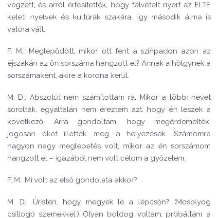
végzett, és arról értesítették, hogy felvételt nyert az ELTE
keleti nyelvek és kultúrák szakára, így második álma is
valóra vált.
F. M.: Meglepődött, mikor ott fent a színpadon azon az
éjszakán az ön sorszáma hangzott el? Annak a hölgynek a
sorszámaként, akire a korona kerül.
M. D.: Abszolút nem számítottam rá. Mikor a többi nevet
sorolták, egyáltalán nem éreztem azt, hogy én leszek a
következő. Arra gondoltam, hogy megérdemelték,
jogosan őket illették meg a helyezések. Számomra
nagyon nagy meglepetés volt, mikor az én sorszámom
hangzott el – igazából nem volt célom a győzelem.
F. M.: Mi volt az első gondolata akkor?
M. D.: Úristen, hogy megyek le a lépcsőn? (Mosolyog
csillogó szemekkel.) Olyan boldog voltam, próbáltam a