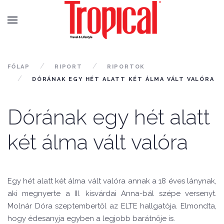
FŐLAP
RIPORT
RIPORTOK
DÓRÁNAK EGY HÉT ALATT KÉT ÁLMA VÁLT VALÓRA
Dórának egy hét alatt
két álma vált valóra
Egy hét alatt két álma vált valóra annak a 18 éves lánynak,
aki megnyerte a III. kisvárdai Anna-bál szépe versenyt.
Molnár Dóra szeptembertől az ELTE hallgatója. Elmondta,
hogy édesanyja egyben a legjobb barátnője is.