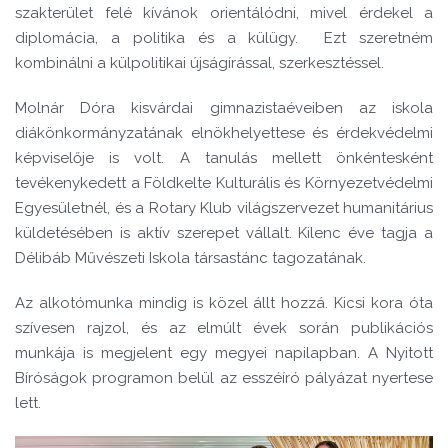
szakterület felé kívánok orientálódni, mivel érdekel a
diplomácia, a politika és a külügy. Ezt szeretném
kombinálni a külpolitikai újságírással, szerkesztéssel.
Molnár Dóra kisvárdai gimnazistaéveiben az iskola
diákönkormányzatának elnökhelyettese és érdekvédelmi
képviselője is volt. A tanulás mellett önkéntesként
tevékenykedett a Földkelte Kulturális és Környezetvédelmi
Egyesületnél, és a Rotary Klub világszervezet humanitárius
küldetésében is aktív szerepet vállalt. Kilenc éve tagja a
Délibáb Művészeti Iskola társastánc tagozatának.
Az alkotómunka mindig is közel állt hozzá. Kicsi kora óta
szívesen rajzol, és az elmúlt évek során publikációs
munkája is megjelent egy megyei napilapban. A Nyitott
Bíróságok programon belül az esszéíró pályázat nyertese
lett.