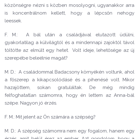
közönségre nézni s közben mosolyogni, ugyanakkor arra
is koncentrálnom kellett, hogy a lépcsőn nehogy
leessek.
F. M.: A bál után a családjával elutazott üdülni,
gyakorlatilag a külvilágtól és a mindennapi zajoktól távol
töltötte az elmúlt egy hetet. Volt ideje, lehetősége az új
szerepébe beleélnie magát?
M. D.: A családommal Badacsony környékén voltunk, ahol
a főszerep a kikapcsolódásé és a pihenésé volt. Mikor
hazajöttem, sokan gratuláltak. De még mindig
felfoghatatlan számomra, hogy én lettem az Anna-bál
szépe. Nagyon jó érzés.
F. M.: Mit jelent az Ön számára a szépség?
M. D.: A szépség számomra nem egy fogalom, hanem egy
érzés, amit belül érez az ember. Azt gondolom, hogy a