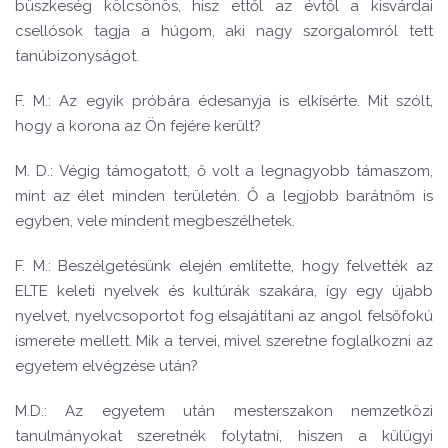
büszkeség kölcsönös, hisz ettől az évtől a kisvárdai
csellósok tagja a húgom, aki nagy szorgalomról tett
tanúbizonyságot.
F. M.: Az egyik próbára édesanyja is elkísérte. Mit szólt,
hogy a korona az Ön fejére került?
M. D.: Végig támogatott, ő volt a legnagyobb támaszom,
mint az élet minden területén. Ő a legjobb barátnőm is
egyben, vele mindent megbeszélhetek.
F. M.: Beszélgetésünk elején említette, hogy felvették az
ELTE keleti nyelvek és kultúrák szakára, így egy újabb
nyelvet, nyelvcsoportot fog elsajátítani az angol felsőfokú
ismerete mellett. Mik a tervei, mivel szeretne foglalkozni az
egyetem elvégzése után?
M.D.: Az egyetem után mesterszakon nemzetközi
tanulmányokat szeretnék folytatni, hiszen a külügyi