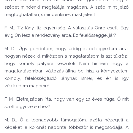
szépet mindenki megtalálja magában. A szép mint jelző
megfoghatatlan, s mindenkinek mást jelent.
F. M.: Tíz lány, tíz egyéniség. A választás Önre esett. Egy
évig Ön lesz a rendezvény arca. Ez felelősséggel jár?
M. D.: Úgy gondolom, hogy eddig is odafigyeltem arra,
hogyan nézek ki, miközben a magatartásom is azt tükrözi,
hogy komoly pályára készülök. Nem hinném, hogy a
magatartásomban változás állna be, hisz a környezetem
komoly, felelősségtudó lánynak ismer, és én is így
vélekedem magamról.
F. M.: Életrajzában írta, hogy van egy 10 éves húga. Ő mit
szólt a győzelemhez?
M. D.: Ő a legnagyobb támogatóm, azóta nézegeti a
képeket, a koronát naponta többször is megcsodálja. A