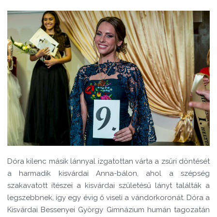
Dóra kilenc másik lánnyal izgatottan várta a zsűri döntését
a harmadik kisvárdai Anna-bálon, ahol a szépség
szakavatott ítészei a kisvárdai születésű lányt találták a
legszebbnek, így egy évig ő viseli a vándorkoronát. Dóra a
Kisvárdai Bessenyei György Gimnázium humán tagozatán