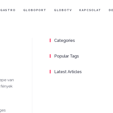
GASTRO
GLOBOPORT
GLOBOTV
KAPCSOLAT
D
Categories
Popular Tags
Latest Articles
repe van
 fények
n
ges