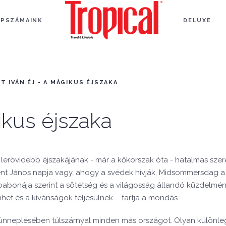
APSZÁMAINK
DELUXE
T IVÁN ÉJ - A MÁGIKUS ÉJSZAKA
ikus éjszaka
v lerövidebb éjszakájának - már a kőkorszak óta - hatalmas sze
zent János napja vagy, ahogy a svédek hívják, Midsommersdag a
abonája szerint a sötétség és a világosság állandó küzdelmé
het és a kívánságok teljesülnek – tartja a mondás.
ünneplésében túlszárnyal minden más országot. Olyan különle