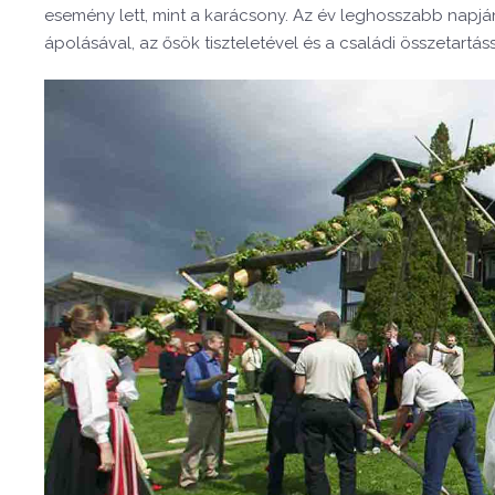
esemény lett, mint a karácsony. Az év leghosszabb napj
ápolásával, az ősök tiszteletével és a családi összetartássa