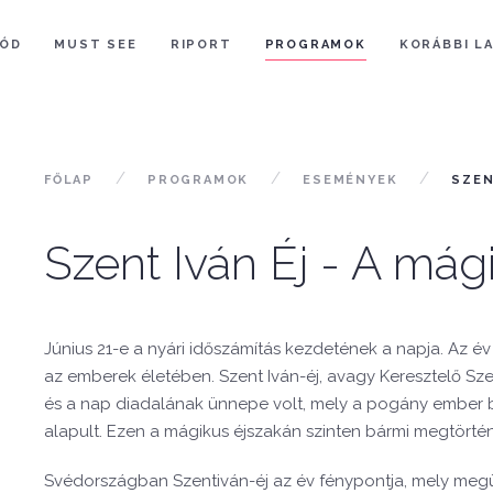
ÓD
MUST SEE
RIPORT
PROGRAMOK
KORÁBBI L
FŐLAP
PROGRAMOK
ESEMÉNYEK
SZEN
Szent Iván Éj - A mág
Június 21-e a nyári időszámítás kezdetének a napja. Az é
az emberek életében. Szent Iván-éj, avagy Keresztelő S
és a nap diadalának ünnepe volt, mely a pogány ember b
alapult. Ezen a mágikus éjszakán szinten bármi megtörtén
Svédországban Szentiván-éj az év fénypontja, mely meg