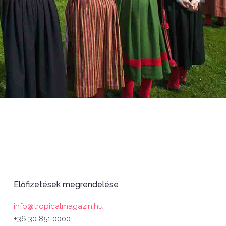
Előfizetések megrendelése
info@tropicalmagazin.hu
+36 30 851 0000