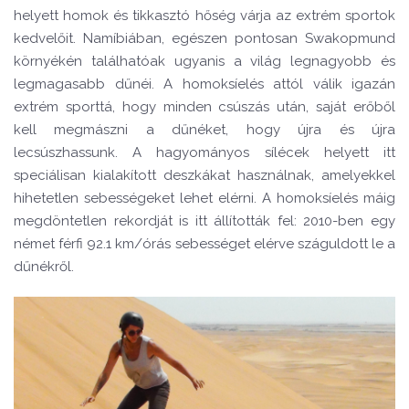
helyett homok
é
s tikkaszt
ó
hős
é
g v
árja az extr
é
m sportok
kedvelőit. Namíbiában, eg
é
szen pontosan Swakopmund
k
ö
rny
é
k
é
n találhat
ó
ak ugyanis a világ legnagyobb
é
s
legmagasabb dűn
é
i. A homoksíel
é
s att
ó
l válik igazá
n
extr
é
m sporttá, hogy minden csúszás után, sajá
t er
őből
kell megmászni a dűn
é
ket, hogy újra
é
s újra
lecsúszhassunk. A hagyományos síl
é
cek helyett itt
speciálisan kialakított deszkákat használnak, amelyekkel
hihetetlen sebess
é
geket lehet el
é
rni. A homoksíel
é
s máig
megd
ö
ntetlen rekordját is itt állították fel: 2010-ben egy
n
é
met f
é
rfi 92.1 km/
ó
rás sebess
é
get el
é
rve száguldott le a
dűn
é
krő
l.