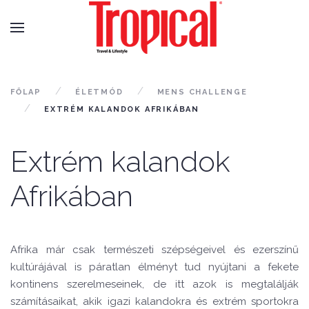
FŐLAP
ÉLETMÓD
MENS CHALLENGE
EXTRÉM KALANDOK AFRIKÁBAN
Extrém kalandok
Afrikában
Afrika már csak természeti szépségeivel és ezerszínű
kultúrájával is páratlan
é
lm
é
nyt tud nyújtani a fekete
kontinens szerelmeseinek, de itt azok is megtalálják
számításaikat, akik igazi kalandokra
é
s extr
é
m sportokra