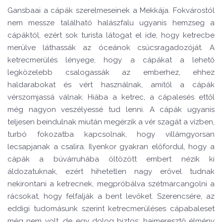
Gansbaai a c
ápák szerelmeseinek a Mekkája. Fokvárost
ó
l
nem messze találhat
ó
halászfalu ugyanis hemzseg a
cápákt
ó
l, ez
é
rt sok turista látogat el ide, hogy ketrecbe
merü
lve l
á
thass
ák az
ó
ceánok csúcsragadoz
ó
ját. A
ketrecmerül
és lé
nyege, hogy a cápákat a lehető
legk
ö
zelebb csalogassák az emberhez, ehhez
haldarabokat
é
s v
é
rt használnak, amitől a cápá
k
v
é
rszomjassá válnak. Hiába a ketrec, a cá
palesé
s ettől
m
é
g nagyon vesz
é
lyess
é
tud lenni. A cápák ugyanis
teljesen beindulnak miután meg
é
rzik a v
é
r szagát a vízben,
turb
ó
fokozatba kapcsolnak, hogy villámgyorsan
lecsapjanak a csalira. Ilyenkor gyakran előfordul, hogy a
cápák a búvárruhába
ö
lt
ö
z
ö
tt embert n
é
zik ki
áldozatuknak, ez
é
rt hihetetlen nagy erővel tudnak
nekirontani a ketrecnek, megpr
ó
bálva sz
é
tmarcangolni a
rácsokat, hogy felfalják a bent levőket. Szerencs
é
re, az
eddigi tudomásunk szerint ketrecmerül
éses c
ápabaleset
m
é
g nem volt, de egy dolog biztos: hajmeresztő élm
é
ny