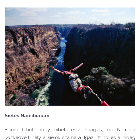
Síel
é
s Namíbiában
Els
őre lehet, hogy hihetetlenül hangzik, de Namíbia
k
ö
zkedvelt hely a síelők számára. Igaz, itt hó és a hideg