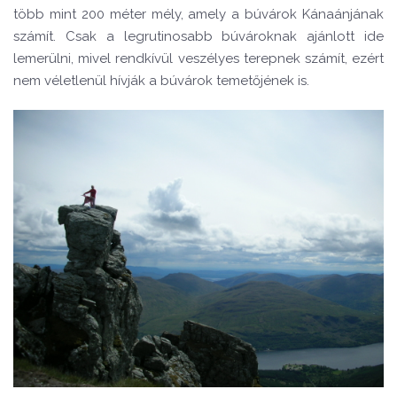
t
ö
bb mint 200 m
é
ter m
é
ly, amely a búvárok Kánaánjának
számít. Csak a legrutinosabb búvároknak ajánlott ide
lemerülni, mivel rendkívül vesz
é
lyes terepnek számít, ez
é
rt
nem v
é
letlenül hívják a búvárok temetőj
é
nek is.