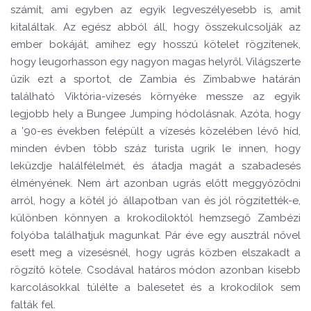
számít, ami egyben az egyik legvesz
é
lyesebb is, amit
kitaláltak. Az eg
é
sz abb
ó
l áll, hogy
ö
sszekulcsolják az
ember bokáját, amihez egy hosszú k
ö
telet r
ö
gzítenek,
hogy leugorhasson egy nagyon magas helyrő
l. Vil
ágszerte
űzik ezt a sportot, de Zambia
é
s Zimbabwe határán
találhat
ó
Vikt
ó
ria-vízes
é
s k
ö
rny
é
ke messze az egyik
legjobb hely a Bungee Jumping h
ó
dolásnak. Az
ó
ta, hogy
a ’90-es
é
vekben fel
é
pült a vízes
é
s k
ö
zel
é
ben l
é
vő híd,
minden
é
vben t
ö
bb száz turista ugrik le innen, hogy
leküzdje halálf
é
lelm
é
t,
é
s átadja magát a szabades
é
s
é
lm
é
ny
é
nek. Nem árt azonban ugrá
s el
őtt meggyőződni
arr
ó
l, hogy a k
ö
t
é
l jó állapotban van
é
s j
ó
l r
ö
gzített
é
k-e,
kül
ö
nben k
ö
nnyen a krokodilokt
ó
l hemzsegő Zamb
é
zi
foly
ó
ba találhatjuk magunkat. Pár
é
ve egy ausztrál nővel
esett meg a vízes
é
sn
é
l, hogy ugrás k
ö
zben elszakadt a
r
ö
gzítő k
ö
tele. Csodával hatá
ros mó
don azonban kisebb
karcolásokkal túl
é
lte a balesetet
é
s a krokodilok sem
falták fel.