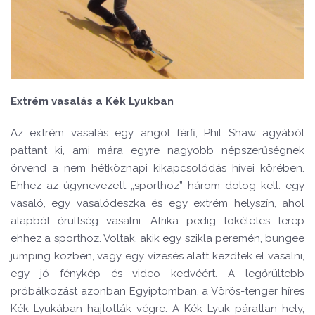
Extr
é
m vasalás a K
é
k Lyukban
Az extr
é
m vasalás egy angol f
é
rfi, Phil Shaw agy
áb
ó
l
pattant ki, ami mára egyre nagyobb n
é
pszerűs
é
gnek
ö
rvend a nem h
é
tk
ö
znapi kikapcsol
ó
dás hívei k
ö
r
é
ben.
Ehhez az úgynevezett „sporthoz” három dolog kell: egy
vasal
ó
, egy vasal
ó
deszka
é
s egy extr
é
m helyszín, ahol
alapb
ó
l őrü
lts
é
g vasalni. Afrika pedig t
ö
k
é
letes terep
ehhez a sporthoz. Voltak, akik egy szikla perem
é
n, bungee
jumping k
ö
zben, vagy egy vízes
é
s alatt kezdtek el vasalni,
egy j
ó
f
é
nyk
é
p
é
s video kedv
éé
rt. A legőrültebb
pr
ó
bálkozást azonban Egyiptomban, a V
ö
r
ö
s-tenger híres
K
é
k Lyukában hajtottá
k v
é
gre. A K
é
k Lyuk páratlan hely,