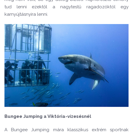
tud lenni ezektől a nagytestű
ragadozó
kt
ó
l egy
karnyújtásnyira lenni.
Bungee Jumping a Vikt
ó
ria-vízes
é
sn
é
l
A Bungee Jumping mára klasszikus extr
é
m sportnak