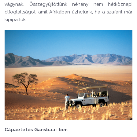
vágynak.
Ö
sszegyűjt
ö
ttü
nk n
é
hány nem h
é
tk
ö
znapi
elfoglaltságot, amit Afrikában űzhetünk, ha a szafarit már
kipipáltuk.
Cápaetet
é
s Gansbaai-ben