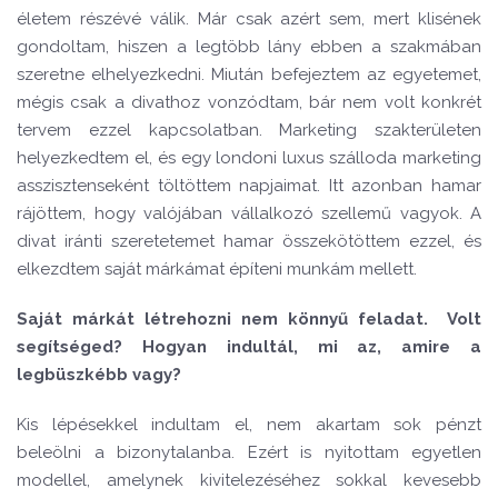
életem részévé válik. Már csak azért sem, mert klisének
gondoltam, hiszen a legtöbb lány ebben a szakmában
szeretne elhelyezkedni. Miután befejeztem az egyetemet,
mégis csak a divathoz vonzódtam, bár nem volt konkrét
tervem ezzel kapcsolatban. Marketing szakterületen
helyezkedtem el, és egy londoni luxus szálloda marketing
asszisztenseként töltöttem napjaimat. Itt azonban hamar
rájöttem, hogy valójában vállalkozó szellemű vagyok. A
divat iránti szeretetemet hamar összekötöttem ezzel, és
elkezdtem saját márkámat építeni munkám mellett.
Saját márkát létrehozni nem könnyű feladat. Volt
segítséged? Hogyan indultál, mi az, amire a
legbüszkébb vagy?
Kis lépésekkel indultam el, nem akartam sok pénzt
beleölni a bizonytalanba. Ezért is nyitottam egyetlen
modellel, amelynek kivitelezéséhez sokkal kevesebb