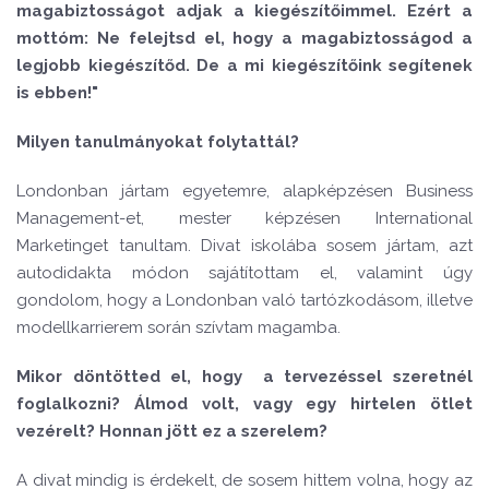
magabiztosságot adjak a kiegészítőimmel. Ezért a
mottóm:
Ne felejtsd el, hogy a magabiztosságod a
legjobb kiegészít
ő
d. De a mi kiegészít
ő
ink segítenek
is ebben!"
Milyen tanulmányokat folytattál?
Londonban jártam egyetemre, alapképzésen Business
Management-et, mester képzésen International
Marketinget tanultam. Divat iskolába sosem jártam, azt
autodidakta módon sajátítottam el, valamint úgy
gondolom, hogy a Londonban való tartózkodásom, illetve
modellkarrierem során szívtam magamba.
Mikor döntötted el, hogy a tervezéssel szeretnél
foglalkozni? Álmod volt, vagy egy hirtelen ötlet
vezérelt? Honnan jött ez a szerelem?
A divat mindig is érdekelt, de sosem hittem volna, hogy az