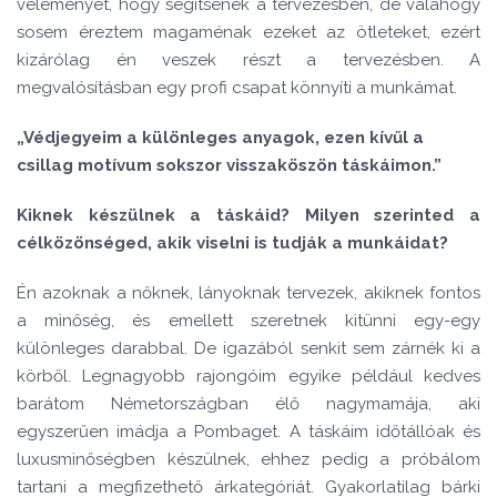
véleményét, hogy segítsenek a tervezésben, de valahogy
sosem éreztem magaménak ezeket az ötleteket, ezért
kizárólag én veszek részt a tervezésben. A
megvalósításban egy profi csapat könnyíti a munkámat.
„Védjegyeim a különleges anyagok, ezen kívűl a
csillag motívum sokszor visszaköszön táskáimon.”
Kiknek készülnek a táskáid? Milyen szerinted a
célközönséged, akik viselni is tudják a munkáidat?
Én azoknak a nőknek, lányoknak tervezek, akiknek fontos
a minőség, és emellett szeretnek kitünni egy-egy
különleges darabbal. De igazából senkit sem zárnék ki a
körből. Legnagyobb rajongóim egyike például kedves
barátom Németországban élő nagymamája, aki
egyszerűen imádja a Pombaget. A táskáim időtállóak és
luxusminőségben készülnek, ehhez pedig a próbálom
tartani a megfizethető árkategóriát. Gyakorlatilag bárki