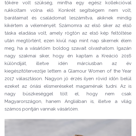
tőkére volt szükség, mintha egy egész kollekcióval
rukkoltam volna elő. Konkrét segítségem nem volt,
barátaimat és családomat leszámítva, akiknek mindig
kikértem a véleményét. Számomra az első siker az első
táska eladása volt, amely rögtön az első kép feltöltése
után megtörtént, ezen kívül nap mint nap sikernek élem
meg, ha a vásárlóim boldog szavait olvashatom. Igazán
nagy szakmai siker, hogy én kaptam a Kreáció 2016
különdíját, illetve idén márciusban az év
kiegészítőtervezője lettem a Glamour Women of the Year
2017 választáson. Nagyon jó érzés ilyen rövid időn belül
ezeket az óriási elismeréseket magaménak tudni. Az is
nagy büszkeséggel tölt el, hogy nem csak
Magyarországon, hanem Angliában is, illetve a világ
számos pontján vannak vásárlóim.