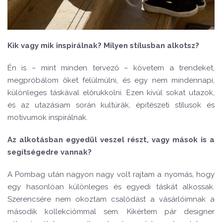
Kik vagy mik inspirálnak? Milyen stílusban alkotsz?
Én is
–
mint minden tervező
–
követem a trendeket,
megpróbálom őket felülmúlni, és egy nem mindennapi,
különleges táskával előrukkolni. Ezen kívül sokat utazok,
és az utazásiam során kultúrák, építészeti stílusok és
motívumok inspirálnak.
Az alkotásban egyedül veszel részt, vagy mások is a
segítségedre vannak?
A Pombag után nagyon nagy volt rajtam a nyomás, hogy
egy hasonlóan különleges és egyedi táskát alkossak.
Szerencsére nem okoztam csalódást a vásárlóimnak a
második kollekciómmal sem. Kikértem pár designer