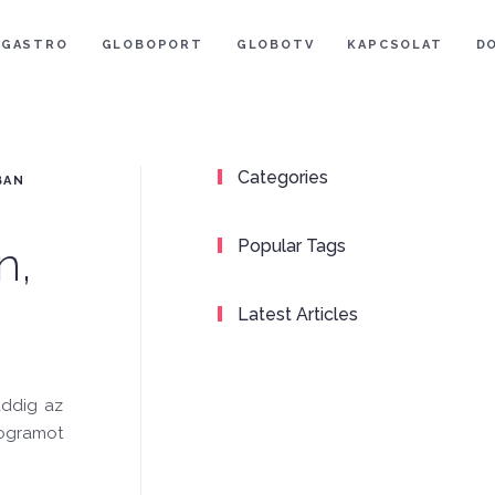
GASTRO
GLOBOPORT
GLOBOTV
KAPCSOLAT
D
Categories
BAN
Popular Tags
n,
Latest Articles
addig az
rogramot