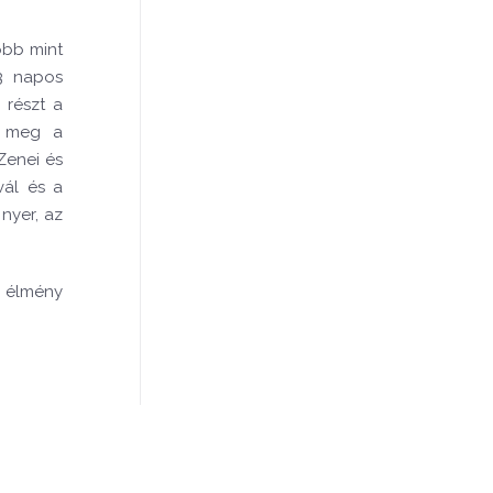
több mint
 3 napos
 részt a
k meg a
Zenei és
vál és a
 nyer, az
k élmény