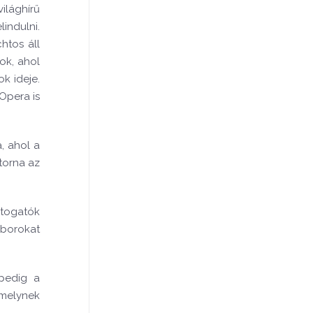
ilághírű
indulni.
htos áll
ok, ahol
k ideje.
Opera is
, ahol a
torna az
átogatók
 borokat
 pedig a
 melynek