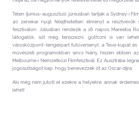
Télen (június–augusztus), júniusban tartják a Sydney-i Fil
40 zenekar nyújt felejthetetlen élményt a résztvevők 
fesztiválon. Júliusban rendezik a 16 napos Mareeba Ro
látogatók, sőt még teniszezni, golfozni is van leh
városközpont–tengerpart futóversenyt, a Teve-kupát és 
művészeti programokban sincs hiány, hiszen ebben az
Melbourne-i Nemzetközi Filmfesztivál. Ez Ausztrália legrang
jogosultságot kap, hogy benevezzék őt az Oscar-díjra.
Aki még nem jutott el ezekre a helyekre, annak érdemes 
lehet!