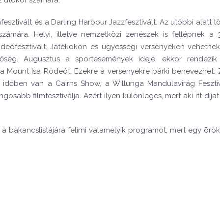
mfesztivált és a Darling Harbour Jazzfesztivált. Az utóbbi alatt 
számára. Helyi, illetve nemzetközi zenészek is fellépnek a
deófesztivált. Játékokon és ügyességi versenyeken vehetnek
etőség. Augusztus a sportesemények ideje, ekkor rendezi
a Mount Isa Rodeót. Ezekre a versenyekre bárki benevezhet. 
 időben van a Cairns Show, a Willunga Mandulavirág Feszti
osabb filmfesztiválja. Azért ilyen különleges, mert aki itt díjat
a bakancslistájára felírni valamelyik programot, mert egy örö