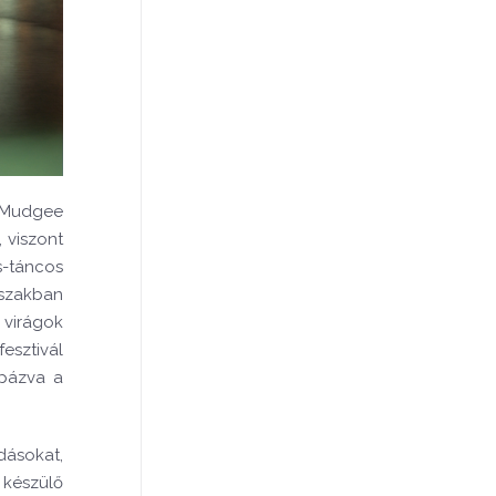
a Mudgee
 viszont
s-táncos
szakban
 virágok
fesztivál
mpázva a
dásokat,
 készülő