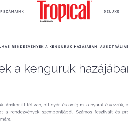
APSZÁMAINK
DELUXE
LMAS RENDEZVÉNYEK A KENGURUK HAZÁJÁBAN, AUSZTRÁLIÁ
ek a kenguruk hazájába
. Amikor itt tél van, ott nyár, és amíg mi a nyarat élvezzük, 
dot a rendezvények szempontjából. Számos fesztivált és p
ámára.