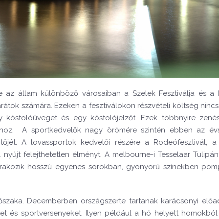
e az állam különböző városaiban a Szelek Fesztiválja és 
átok számára. Ezeken a fesztiválokon részvételi költség nincs,
 kóstolóüveget és egy kóstolójelzőt. Ezek többnyire zené
ukhoz. A sportkedvelők nagy örömére szintén ebben az év
őjét. A lovassportok kedvelői részére a Rodeófesztivál, a
l nyújt felejthetetlen élményt. A melbourne-i Tesselaar Tulipán
sorakozik hosszú egyenes sorokban, gyönyörű színekben po
őszaka. Decemberben országszerte tartanak karácsonyi előa
t és sportversenyeket. Ilyen például a hó helyett homokból