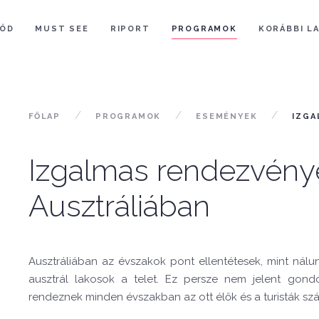
ÓD
MUST SEE
RIPORT
PROGRAMOK
KORÁBBI L
FŐLAP
PROGRAMOK
ESEMÉNYEK
IZGA
Izgalmas rendezvény
Ausztráliában
Ausztráliában az évszakok pont ellentétesek, mint nálunk
ausztrál lakosok a telet. Ez persze nem jelent gon
rendeznek minden évszakban az ott élők és a turisták sz