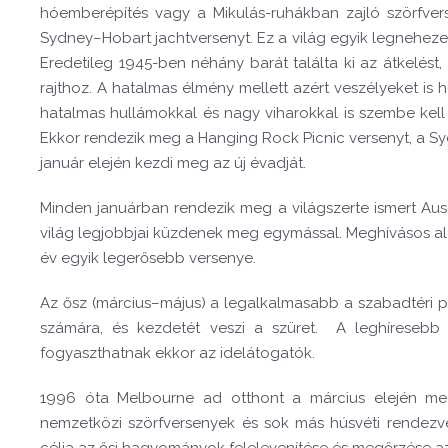
hóemberépítés vagy a Mikulás-ruhákban zajló szörfvers
Sydney–Hobart jachtversenyt. Ez a világ egyik legneheze
Eredetileg 1945-ben néhány barát találta ki az átkelést
rajthoz. A hatalmas élmény mellett azért veszélyeket is
hatalmas hullámokkal és nagy viharokkal is szembe kell 
Ekkor rendezik meg a Hanging Rock Picnic versenyt, a Sydn
január elején kezdi meg az új évadját.
Minden januárban rendezik meg a világszerte ismert Aus
világ legjobbjai küzdenek meg egymással. Meghívásos al
év egyik legerősebb versenye.
Az ősz (március–május) a legalkalmasabb a szabadtéri p
számára, és kezdetét veszi a szüret. A leghíresebb t
fogyaszthatnak ekkor az idelátogatók.
1996 óta Melbourne ad otthont a március elején meg
nemzetközi szörfversenyek és sok más húsvéti rendezvén
célja az ősi hagyományok felelevenítése és megőrzése a