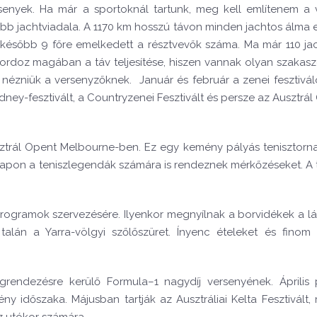
enyek. Ha már a sportoknál tartunk, meg kell említenem a v
bb jachtviadala. A 1170 km hosszú távon minden jachtos álma el
, később 9 főre emelkedett a résztvevők száma. Ma már 110 jac
 hordoz magában a táv teljesítése, hiszen vannak olyan szakasz
nézniük a versenyzőknek. Január és február a zenei fesztiválo
ey-fesztivált, a Countryzenei Fesztivált és persze az Ausztrál 
ztrál Opent Melbourne-ben. Ez egy kemény pályás tenisztorna
apon a teniszlegendák számára is rendeznek mérkőzéseket. A 
rogramok szervezésére. Ilyenkor megnyílnak a borvidékek a l
alán a Yarra-völgyi szőlőszüret. Ínyenc ételeket és finom
rendezésre kerülő Formula–1 nagydíj versenyének. Április
y időszaka. Májusban tartják az Ausztráliai Kelta Fesztivált,
z utókor számára.