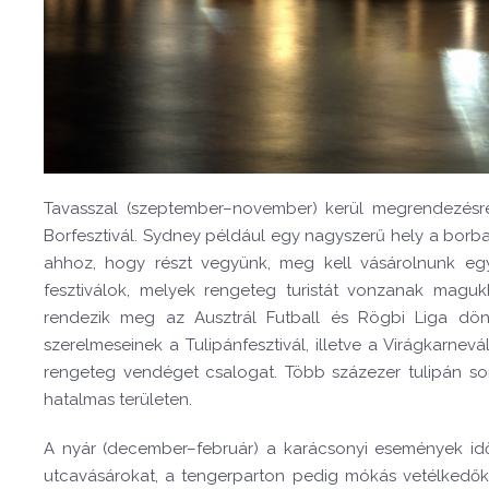
Tavasszal (szeptember–november) kerül megrendezésr
Borfesztivál. Sydney például egy nagyszerű hely a borbar
ahhoz, hogy részt vegyünk, meg kell vásárolnunk egy
fesztiválok, melyek rengeteg turistát vonzanak mag
rendezik meg az Ausztrál Futball és Rögbi Liga dönt
szerelmeseinek a Tulipánfesztivál, illetve a Virágkarnevá
rengeteg vendéget csalogat. Több százezer tulipán 
hatalmas területen.
A nyár (december–február) a karácsonyi események id
utcavásárokat, a tengerparton pedig mókás vetélkedőke